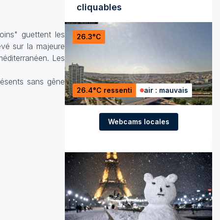
cliquables
ins" guettent les
26.3°C
evé sur la majeure
 méditerranéen. Les
présents sans gêne
26.4°C ressenti
air : mauvais
Webcams locales