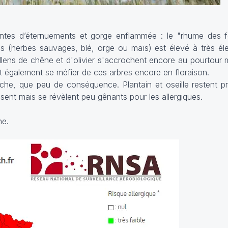
intes d’éternuements et gorge enflammée : le "rhume des fo
ées (herbes sauvages, blé, orge ou maïs) est élevé à très él
 pollens de chêne et d'olivier s'accrochent encore au pourtour
ent également se méfier de ces arbres encore en floraison.
nche, que peu de conséquence. Plantain et oseille restent 
ssent mais se révèlent peu gênants pour les allergiques.
ne.