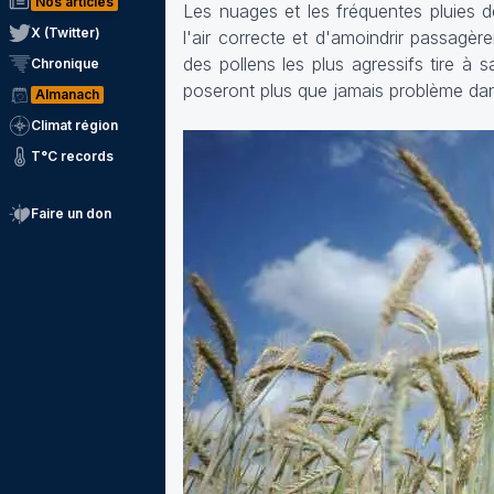
Nos articles
Les nuages et les fréquentes pluies 
X (Twitter)
l'air correcte et d'amoindrir passagère
des pollens les plus agressifs tire à
Chronique
poseront plus que jamais problème da
Almanach
Climat région
T°C records
Faire un don