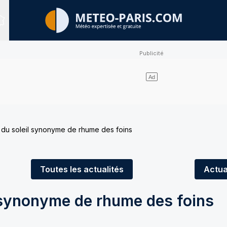
Sites expertisés
 du soleil synonyme de rhume des foins
Toutes
les actualités
Actua
l synonyme de rhume des foins