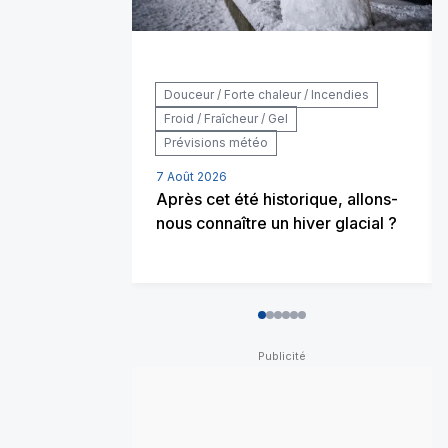
Douceur / Forte chaleur / Incendies
Froid / Fraîcheur / Gel
Prévisions météo
7 Août 2026
Après cet été historique, allons-
nous connaître un hiver glacial ?
0
1
2
3
4
5