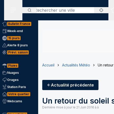
Rechercher
Menu secondaire
Bulletin France
Week-end
15 jours
Alerte 8 jours
Prévi. saison
Accueil
Actualités Météo
Un retour
Pluies
Nuages
Orages
Actualité
précédente
Station Paris
Votre quartier
Un retour du solei
Webcams
Dernière mise à jour le
21 Juin 2016 à à