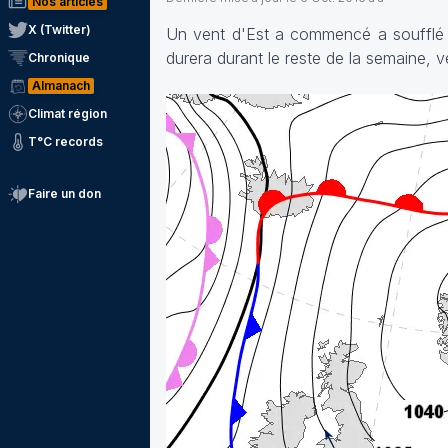
Nos articles
X (Twitter)
Un vent d'Est a commencé a soufflé s
durera durant le reste de la semaine, v
Chronique
Almanach
Climat région
T°C records
Faire un don