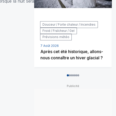
rsque la nuit sera
Douceur / Forte chaleur / Incendies
Froid / Fraîcheur / Gel
Prévisions météo
7 Août 2026
Après cet été historique, allons-
nous connaître un hiver glacial ?
0
1
2
3
4
5