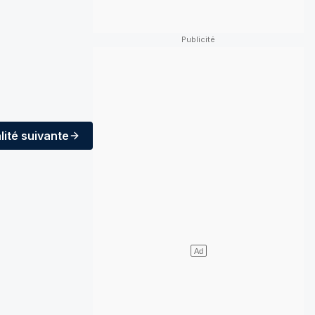
lité
suivante