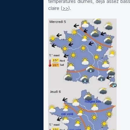
températures diurnes, déjà assez bass
claire (
>>
).