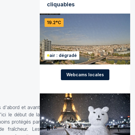
cliquables
19.2°C
air : dégradé
Webcams locales
s d'abord et avant
ici le début de la
oins protégés par
de fraîcheur. Les