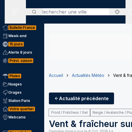
Rechercher
Menu secondaire
Bulletin France
Week-end
15 jours
Alerte 8 jours
Prévi. saison
Accueil
Actualités Météo
Vent & fr
Pluies
Nuages
Orages
Actualité
précédente
Station Paris
Votre quartier
Froid / Fraîcheur / Gel
Neige / Avalanche / Pl
Webcams
Vent & fraîcheur sur
Dernière mise à jour le
6 Oct. 2016 à à