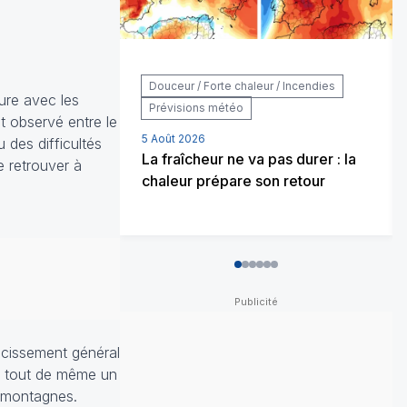
Douceur / Forte chaleur / Incendies
ure avec les
Prévisions météo
t observé entre le
5 Août 2026
 des difficultés
La fraîcheur ne va pas durer : la
e retrouver à
chaleur prépare son retour
0
1
2
3
4
5
ucissement général
it tout de même un
s montagnes.