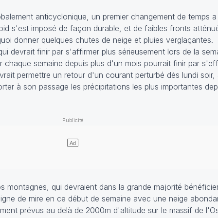
lobalement anticyclonique, un premier changement de temps a 
oid s'est imposé de façon durable, et de faibles fronts atténu
quoi donner quelques chutes de neige et pluies verglaçantes.
i devrait finir par s'affirmer plus sérieusement lors de la sema
r chaque semaine depuis plus d'un mois pourrait finir par s'e
vrait permettre un retour d'un courant perturbé dès lundi soir
orter à son passage les précipitations les plus importantes depu
os montagnes, qui devraient dans la grande majorité bénéficie
 ligne de mire en ce début de semaine avec une neige abond
ement prévus au delà de 2000m d'altitude sur le massif de l'O