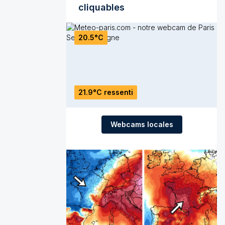
cliquables
20.5°C
21.9°C ressenti
Webcams locales