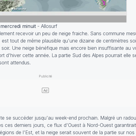
 mercredi minuit
- Allosurf
galement recevoir un peu de neige fraiche. Sans commune mes
l est tout de même plausible qu'une dizaine de centimètres soi
i soir. Une neige bénéfique mais encore bien insuffisante au vu
rt d'hiver cette année. La partie Sud des Alpes pourrait elle s
sont attendus.
uite se succéder jusqu'au week-end prochain. Malgré un rado
s ces derniers jours, ce flux d'Ouest à Nord-Ouest garantira
gions de l'Est, et la neige serait souvent de la partie sur no