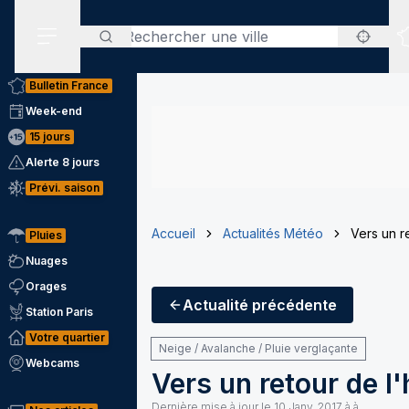
Rechercher
Menu secondaire
Bulletin France
Week-end
15 jours
Alerte 8 jours
Prévi. saison
Accueil
Actualités Météo
Vers un r
Pluies
Nuages
Orages
Actualité
précédente
Station Paris
Votre quartier
Neige / Avalanche / Pluie verglaçante
Webcams
Vers un retour de l
Dernière mise à jour le
10 Janv. 2017 à à