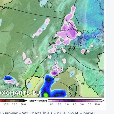
15 janvier
- Wx Charts (bleu = pluie, violet = neige)