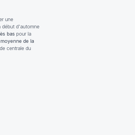
er une
un début d'automne
rès bas
pour la
r moyenne de la
nde centrale du