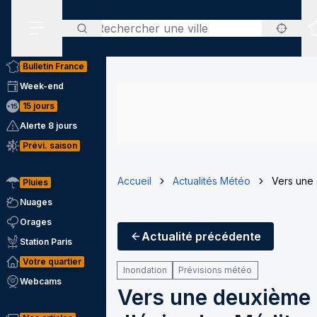
Rechercher
Menu secondaire
Bulletin France
Week-end
15 jours
Alerte 8 jours
Prévi. saison
Accueil
Actualités Météo
Vers une 
Pluies
Nuages
Orages
Actualité
précédente
Station Paris
Votre quartier
Inondation
Prévisions météo
Webcams
Vers une deuxième 