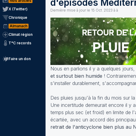
d'épisodes Méditer
Nos articles
X (Twitter)
Dernière mise à jour le
15 Oct. 2023 à à
Chronique
Almanach
Climat région
T°C records
Faire un don
Nous en parlions il y a quelques jours, 
et surtout bien humide
! Contrairement
s'installer durablement, s'accompagnant
Des pluies jusqu'à la fin du mois sur la
Une incertitude demeurait encore il y a
temps plus sec (et froid) en limite de 
écartée, avec un accord dès principa
retrait de l'anticyclone bien plus au 