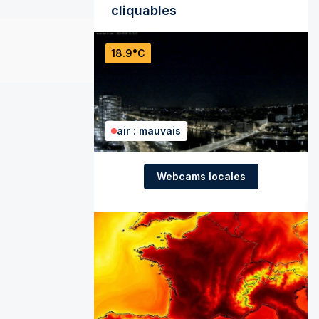
cliquables
18.9°C
air : mauvais
Webcams locales