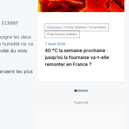
 / ECMWF
Douceur / Forte chaleur / Incendies
Prévisions météo
oigne les deux
 humidité ne va
7 Août 2026
40 °C la semaine prochaine :
oitié du mois
jusqu’où la fournaise va-t-elle
remonter en France ?
eraient les plus
0
1
2
3
4
5