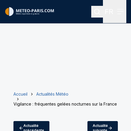
FR
Rechercher
Menu
Menu des
Accueil
Actualités Météo
Vigilance : fréquentes gelées nocturnes sur la France
Actualité
Actualité
précédente
suivante