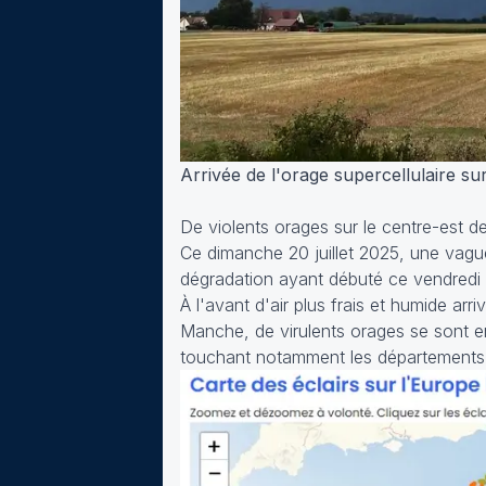
Arrivée de l'orage supercellulaire su
De violents orages sur le centre-est d
Ce dimanche 20 juillet 2025, une vagu
dégradation ayant débuté ce vendredi 18
À l'avant d'air plus frais et humide arr
Manche, de virulents orages se sont en
touchant notamment les départements a