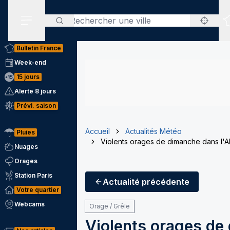
Rechercher
Menu secondaire
Bulletin France
Week-end
15 jours
Alerte 8 jours
Prévi. saison
Accueil
Actualités Météo
Pluies
Violents orages de dimanche dans l'Alli
Nuages
Orages
Station Paris
Actualité
précédente
Votre quartier
Webcams
Orage / Grêle
Violents orages de 