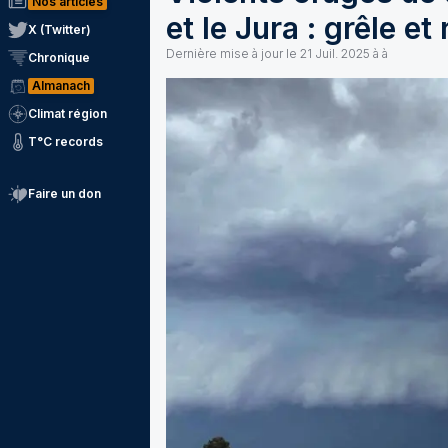
Nos articles
et le Jura : grêle et
X (Twitter)
Dernière mise à jour le
21 Juil. 2025 à à
Chronique
Almanach
Climat région
T°C records
Faire un don