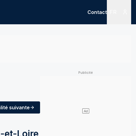
FR
Contact
Menu
Menu des
lité
suivante
-et-Loire