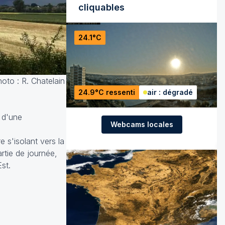
cliquables
24.1°C
oto : R. Chatelain
24.9°C ressenti
air : dégradé
 d'une
Webcams locales
e s'isolant vers la
rtie de journée,
st.