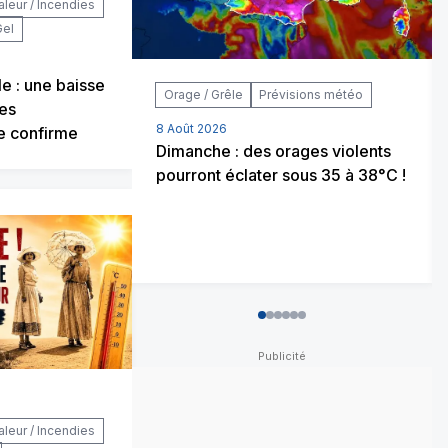
aleur / Incendies
Gel
le : une baisse
Orage / Grêle
Prévisions météo
des
8 Août 2026
e confirme
Dimanche : des orages violents
pourront éclater sous 35 à 38°C !
0
1
2
3
4
5
aleur / Incendies