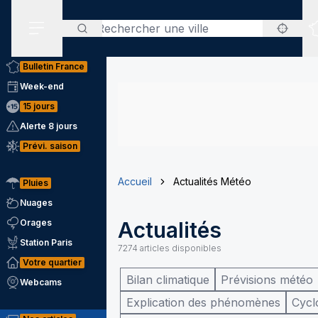
Rechercher
Menu secondaire
Bulletin France
Week-end
15 jours
Alerte 8 jours
Prévi. saison
Accueil
Actualités Météo
Pluies
Nuages
Orages
Actualités
Station Paris
7274
articles disponibles
Votre quartier
Bilan climatique
Prévisions météo
Webcams
Explication des phénomènes
Cycl