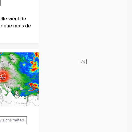
elle vient de
orique mois de
visions météo