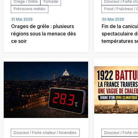
Orage / Grêle
Tornade
Douceur / Forte ch
Prévisions météo
Froid / Fraîcheur / 
31 Mai 2026
30 Mai 2026
Orages de grêle : plusieurs
Fin de la canicu
régions sous la menace dès
spectaculaire 
ce soir
températures s
Douceur / Forte chaleur / Incendies
Douceur / Forte ch