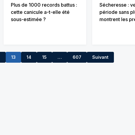
Plus de 1000 records battus :
Sécheresse : v
cette canicule a-t-elle été
période sans pl
sous-estimée ?
montrent les pr
2
13
14
15
…
607
Suivant
16