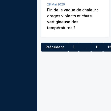
28 Mai 2026
Fin de la vague de chaleur :
orages violents et chute
vertigineuse des
températures ?
Précédent
1
…
11
1
10