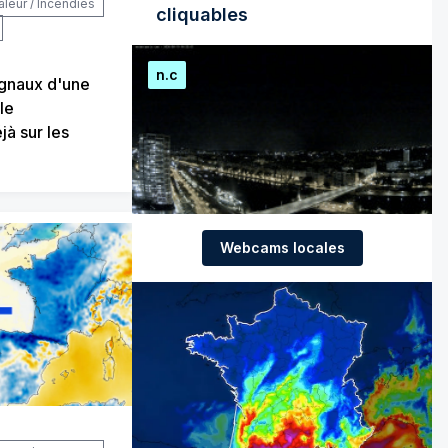
aleur / Incendies
cliquables
n.c
ignaux d'une
le
jà sur les
Webcams locales