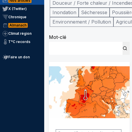
Nos articles
Douceur / Forte chaleur / Incendie
X (Twitter)
Inondation
Sécheresse
Poussièr
Chronique
Environnement / Pollution
Agricul
Almanach
Climat région
Mot-clé
T°C records
Faire un don