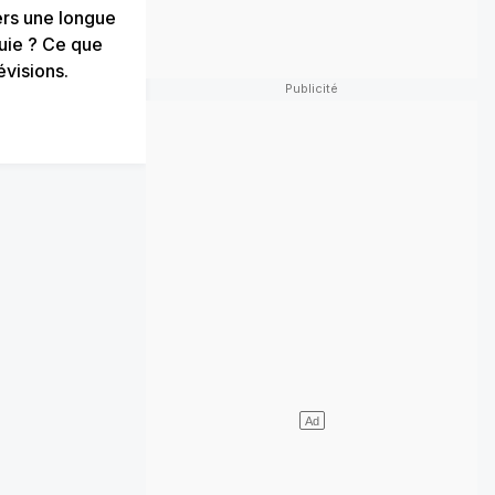
ers une longue
uie ? Ce que
évisions.