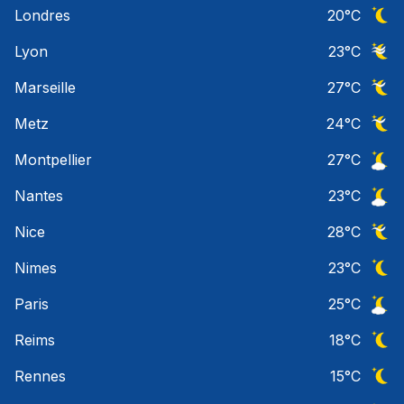
Ciel 
Londres
20
°C
Ciel 
Lyon
23
°C
Ciel 
Marseille
27
°C
Ciel 
Metz
24
°C
Ciel 
Montpellier
27
°C
Ciel 
Nantes
23
°C
Ciel 
Nice
28
°C
Ciel 
Nimes
23
°C
Ciel 
Paris
25
°C
Ciel 
Reims
18
°C
Ciel 
Rennes
15
°C
Ciel 