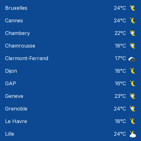
Orage
Bruxelles
24
°C
Ciel 
Cannes
24
°C
Ciel 
Chambery
22
°C
Ciel 
Chamrousse
18
°C
Ciel 
Clermont-Ferrand
17
°C
Ciel 
Dijon
18
°C
Ciel 
GAP
16
°C
Ciel 
Geneve
23
°C
Ciel 
Grenoble
24
°C
Ciel 
Le Havre
18
°C
Ciel 
Lille
24
°C