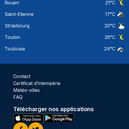
Rouen
21
°C
Ciel 
Saint-Etienne
17
°C
Ciel 
Strasbourg
20
°C
Ciel 
Toulon
25
°C
Ciel 
Toulouse
24
°C
Pluie
Contact
Certificat d’intempérie
Météo-villes
FAQ
Télécharger nos applications