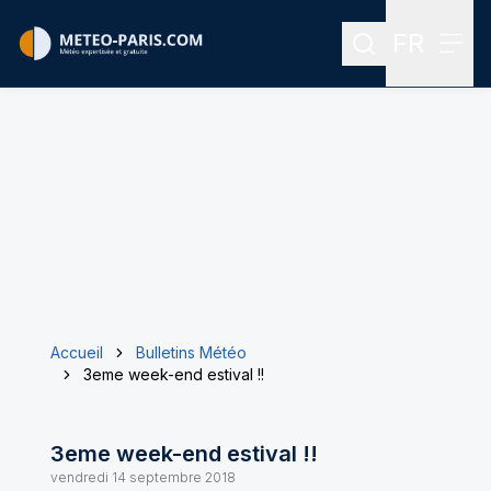
FR
Rechercher
Menu
Menu des
Accueil
Bulletins Météo
3eme week-end estival !!
3eme week-end estival !!
vendredi 14 septembre 2018