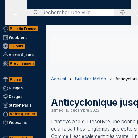
Rechercher
Menu secondaire
Bulletin France
Week-end
15 jours
Alerte 8 jours
Prévi. saison
Accueil
Bulletins Météo
Anticycloni
Pluies
Nuages
Orages
Anticyclonique jusq
Station Paris
samedi 16 décembre 2023
Votre quartier
L’anticyclone qui recouvre une bonne p
Webcams
cela faisait très longtemps que cette si
Comme il est également très vaste, il