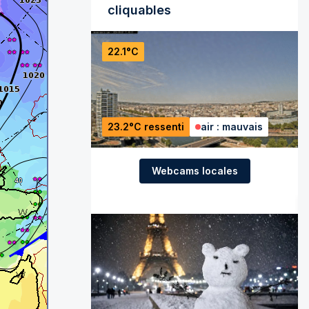
cliquables
22.1°C
23.2°C ressenti
air : mauvais
Webcams locales