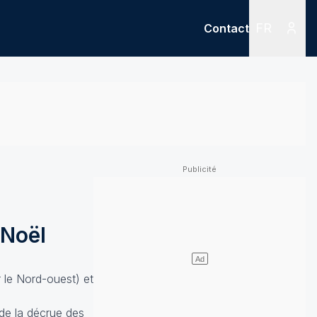
FR
Contact
Menu
Menu des
 Noël
r le Nord-ouest) et
de la décrue des