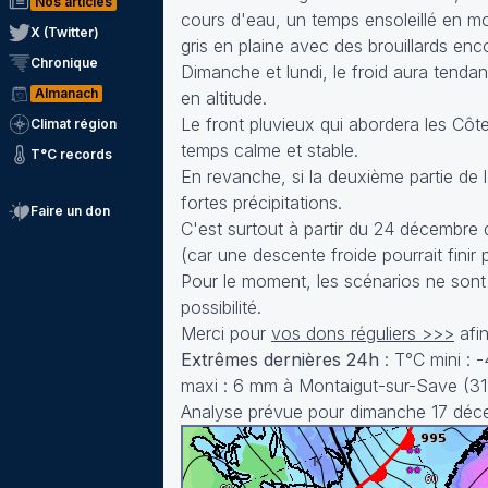
Nos articles
cours d'eau, un temps ensoleillé en m
X (Twitter)
gris en plaine avec des brouillards enc
Chronique
Dimanche et lundi, le froid aura tenda
Almanach
en altitude.
Le front pluvieux qui abordera les Côt
Climat région
temps calme et stable.
T°C records
En revanche, si la deuxième partie de 
fortes précipitations.
Faire un don
C'est surtout à partir du 24 décembre 
(car une descente froide pourrait finir
Pour le moment, les scénarios ne sont 
possibilité.
Merci pour
vos dons réguliers >>>
afin
Extrêmes dernières 24h
: T°C mini : 
maxi : 6 mm à Montaigut-sur-Save (31
Analyse prévue pour dimanche 17 déc