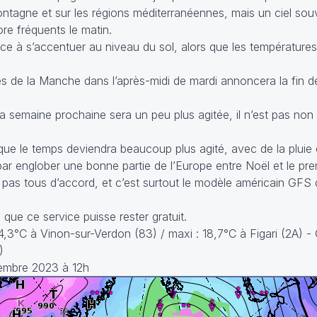
ontagne et sur les régions méditerranéennes, mais un ciel so
ore fréquents le matin.
nce à s’accentuer au niveau du sol, alors que les température
es de la Manche dans l’après-midi de mardi annoncera la fin d
la semaine prochaine sera un peu plus agitée, il n’est pas non
que le temps deviendra beaucoup plus agité, avec de la pluie 
 par englober une bonne partie de l’Europe entre Noël et le prem
pas tous d’accord, et c’est surtout le modèle américain GFS q
 que ce service puisse rester gratuit.
-4,3°C à Vinon-sur-Verdon (83) / maxi : 18,7°C à Figari (2A) -
)
embre 2023 à 12h