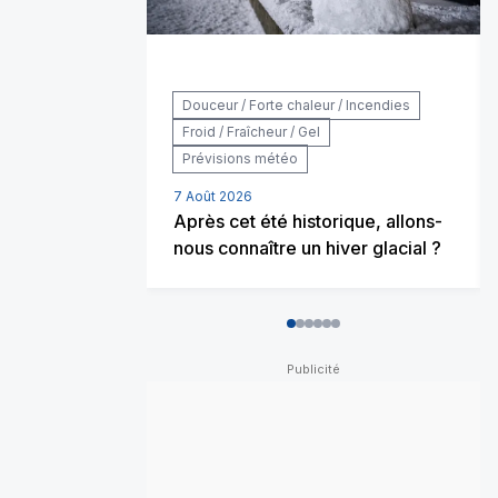
Douceur / Forte chaleur / Incendies
Froid / Fraîcheur / Gel
Prévisions météo
7 Août 2026
Après cet été historique, allons-
nous connaître un hiver glacial ?
0
1
2
3
4
5