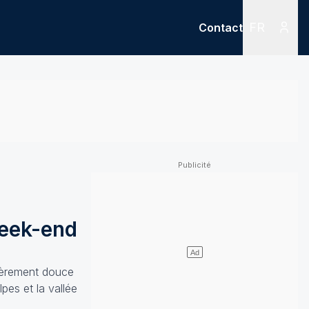
FR
Contact
Menu
Menu des
week-end
lièrement douce
pes et la vallée