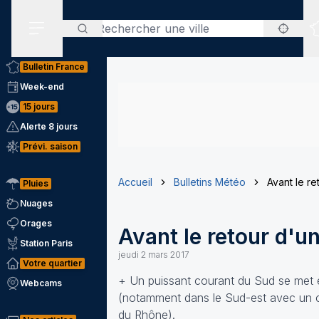
Rechercher
Menu secondaire
Bulletin France
Week-end
15 jours
Alerte 8 jours
Prévi. saison
Accueil
Bulletins Météo
Avant le r
Pluies
Nuages
Orages
Avant le retour d'u
Station Paris
jeudi 2 mars 2017
Votre quartier
+ Un puissant courant du Sud se met en
Webcams
(notamment dans le Sud-est avec un cou
du Rhône).