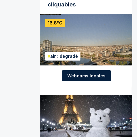
cliquables
16.8°C
air : dégradé
Webcams locales