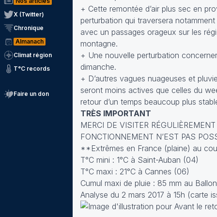
Nos articles
+ Cette remontée d’air plus sec en pr
X (Twitter)
perturbation qui traversera notamment 
Chronique
avec un passages orageux sur les rég
Almanach
montagne.
+ Une nouvelle perturbation concerne
Climat région
dimanche.
T°C records
+ D’autres vagues nuageuses et pluvie
seront moins actives que celles du week
Faire un don
retour d’un temps beaucoup plus stabl
TRÈS IMPORTANT
MERCI DE VISITER RÉGULIÈREMENT
FONCTIONNEMENT N’EST PAS POSSIBL
**Extrêmes en France (plaine) au cour
T°C mini : 1°C à Saint-Auban (04)
T°C maxi : 21°C à Cannes (06)
Cumul maxi de pluie : 85 mm au Ballon
Analyse du 2 mars 2017 à 15h (carte is