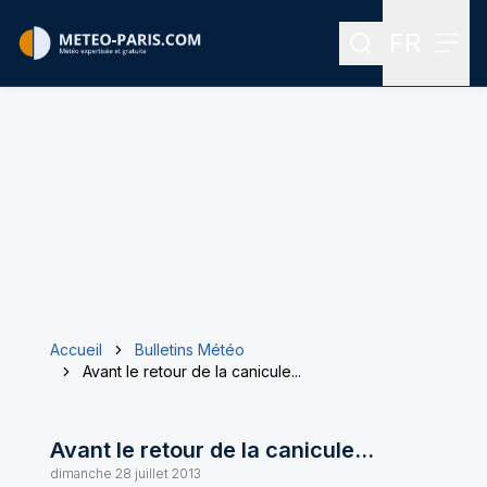
FR
Rechercher
Menu
Menu des
Accueil
Bulletins Météo
Avant le retour de la canicule...
Avant le retour de la canicule...
dimanche 28 juillet 2013