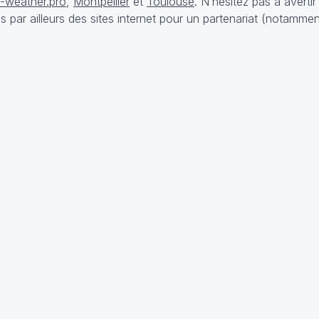
-weather.pro
,
Montpellier
et
Toulouse
. N’hésitez pas à avertir
 par ailleurs des sites internet pour un partenariat (notammen