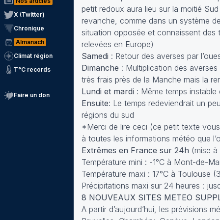
Nos articles
petit redoux aura lieu sur la moitié S
X (Twitter)
revanche, comme dans un système de v
Chronique
situation opposée et connaissent des 
Almanach
relevées en Europe)
Samedi
: Retour des averses par l’oue
Climat région
Dimanche
: Multiplication des averse
T°C records
très frais près de la Manche mais la r
Lundi et mardi
: Même temps instable 
Faire un don
Ensuite
: Le temps redeviendrait un peu
régions du sud
*Merci de
lire ceci
(ce petit texte vous
à toutes les informations météo que l’
Extrêmes en France sur 24h
(mise à
Température mini : -1°C à Mont-de-Ma
Température maxi : 17°C à Toulouse (3
Précipitations maxi sur 24 heures : ju
8 NOUVEAUX SITES METEO SUPP
A partir d’aujourd’hui, les prévisions 