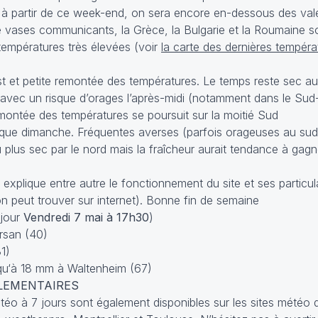
ud à partir de ce week-end, on sera encore en-dessous des val
ases communicants, la Grèce, la Bulgarie et la Roumaine s
températures très élevées (voir
la carte des dernières tempér
st et petite remontée des températures. Le temps reste sec au
s avec un risque d’orages l’après-midi (notamment dans le Sud
emontée des températures se poursuit sur la moitié Sud
que dimanche. Fréquentes averses (parfois orageuses au sud 
 plus sec par le nord mais la fraîcheur aurait tendance à gagn
 explique entre autre le fonctionnement du site et ses particul
on peut trouver sur internet). Bonne fin de semaine
 jour
Vendredi 7 mai à 17h30
)
rsan (40)
1)
squ‘à 18 mm à Waltenheim (67)
LEMENTAIRES
météo à 7 jours sont également disponibles sur les sites météo 