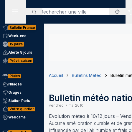
Rechercher
Menu secondaire
Bulletin France
Week-end
15 jours
Alerte 8 jours
Prévi. saison
Accueil
Bulletins Météo
Bulletin m
Pluies
Nuages
Orages
Bulletin météo nati
Station Paris
vendredi 7 mai 2010
Votre quartier
Evolution météo à 10/12 jours
–
Vendr
Webcams
Aucune amélioration durable et de gra
influencée par de l’air humide et fra