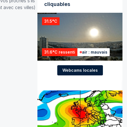
 vos proches s’ils
cliquables
t avec ces villes)
31.5°C
31.6°C ressenti
air : mauvais
Webcams locales