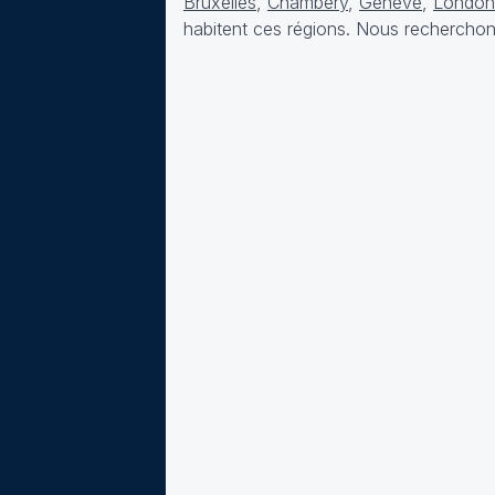
Bruxelles
,
Chambéry
,
Genève
,
London
habitent ces régions. Nous recherchons