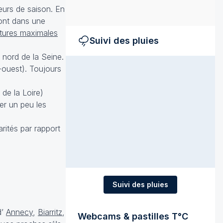
eurs de saison. En
ont dans une
atures maximales
Suivi des pluies
 nord de la Seine.
-ouest). Toujours
de la Loire)
er un peu les
arités par rapport
Suivi des pluies
d’
Annecy
,
Biarritz
,
Webcams & pastilles T°C