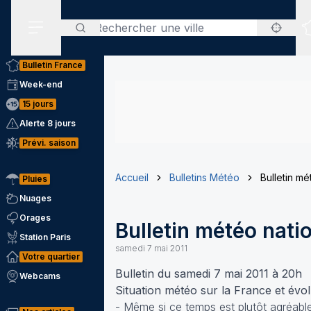
Rechercher
Menu secondaire
Bulletin France
Week-end
15 jours
Alerte 8 jours
Prévi. saison
Accueil
Bulletins Météo
Bulletin mé
Pluies
Nuages
Orages
Bulletin météo nati
Station Paris
samedi 7 mai 2011
Votre quartier
Bulletin du samedi 7 mai 2011 à 20h
Webcams
Situation météo sur la France et évo
- Même si ce temps est plutôt agréable