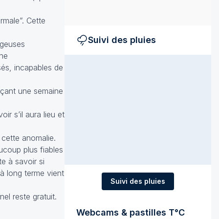
ormale”. Cette
Suivi des pluies
ageuses
che
sés, incapables de
nonçant une semaine
r s’il aura lieu et
cette anomalie.
aucoup plus fiables
e à savoir si
à long terme vient
Suivi des pluies
l reste gratuit.
Webcams & pastilles T°C