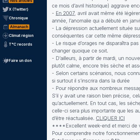
Nos articles
ce mois d’avril historique) aggrave en
X (Twitter)
-
En 2007
, avril avait même été légère
Chronique
année, l’anomalie qui a débuté en janvie
Almanach
- La dépression actuellement située s
conséquentes car cette même dépressio
Climat région
- Le risque d’orages ne disparaîtra pa
T°C records
changer quoique ce soit.
- D’ailleurs, à partir de mardi, un nou
Faire un don
plutôt calme, encore très sèche et as
- Selon certains scénarios, nous connaî
si surtout il s’inscrira dans la durée
- Pour répondre aux nombreux message
S’il y avait une raison bien précise, c
qu’actuellement. En tout cas, les séche
celle-ci sera plus importante que les
d‘être réactualisée.
CLIQUER ICI
****Excellent week-end et merci de vot
Pour comprendre notre fonctionneme