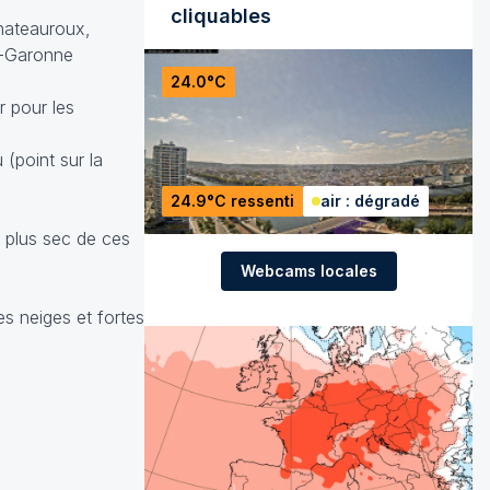
cliquables
Chateauroux,
e-Garonne
24.0°C
r pour les
 (
point sur la
24.9°C ressenti
air : dégradé
e plus sec de ces
Webcams locales
s neiges et fortes