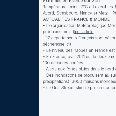
Extrêmes en France sur 24h
Températures mini : 7°C à Luxeuil-les
Avord, Strasbourg, Nancy et Metz – Pr
ACTUALITES FRANCE & MONDE
- L??organisation Météorologique Mond
prochains mois (
lire l’article
- 17 départements Français sont désorm
sécheresse ici
)
- Le niveau des nappes en France est a
- En France, avril 2011 est le deuxième 
100 dernières années !
- Alerte aux fortes pluies dans le nord
- Des inondations se produisent au su
précipitations). 3000 maisons inondées
- Le Gulf Stream stimulé par un couran