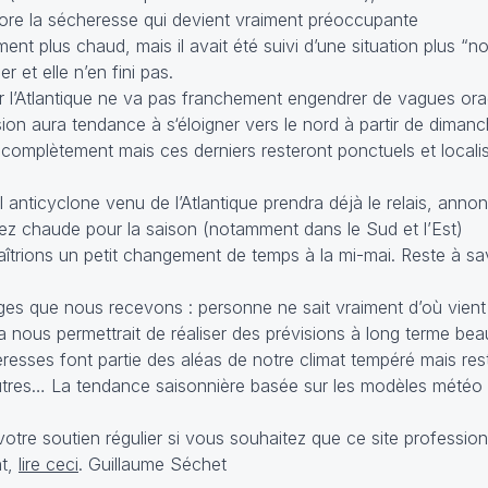
core la sécheresse qui devient vraiment préoccupante
ment plus chaud, mais il avait été suivi d’une situation plus “n
r et elle n’en fini pas.
ur l’Atlantique ne va pas franchement engendrer de vagues or
n aura tendance à s‘éloigner vers le nord à partir de diman
s complètement mais ces derniers resteront ponctuels et locali
vel anticyclone venu de l’Atlantique prendra déjà le relais, an
sez chaude pour la saison (notamment dans le Sud et l’Est)
trions un petit changement de temps à la mi-mai. Reste à savoi
s que nous recevons : personne ne sait vraiment d’où vient 
ela nous permettrait de réaliser des prévisions à long terme be
resses font partie des aléas de notre climat tempéré mais rest
 autres… La tendance saisonnière basée sur les modèles météo 
re soutien régulier si vous souhaitez que ce site professionne
nt,
lire ceci
. Guillaume Séchet