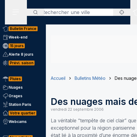
Rechercher
Menu secondaire
Bulletin France
Week-end
15 jours
Alerte 8 jours
Prévi. saison
Accueil
Bulletins Météo
Des nuages
Pluies
Nuages
Orages
Des nuages mais de
Station Paris
vendredi 22 septembre 2006
Votre quartier
La véritable “tempête de ciel clair” qu
Webcams
exceptionnel pour la région parisienne
était lié à la proximité d’une énorme dé