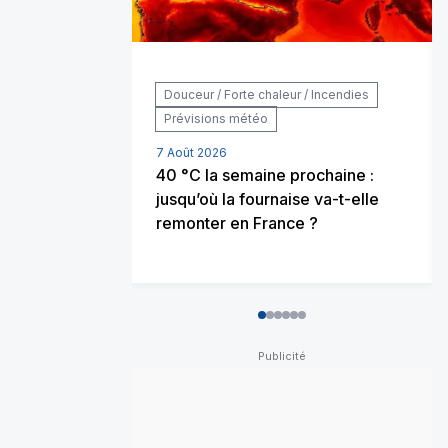
Douceur / Forte chaleur / Incendies
Prévisions météo
7 Août 2026
40 °C la semaine prochaine :
jusqu’où la fournaise va-t-elle
remonter en France ?
0
1
2
3
4
5