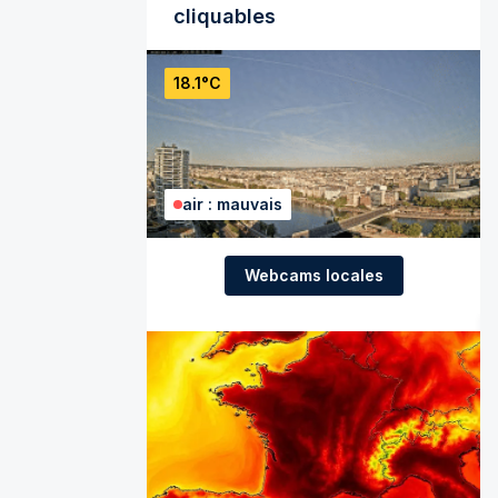
cliquables
18.1°C
air : mauvais
Webcams locales