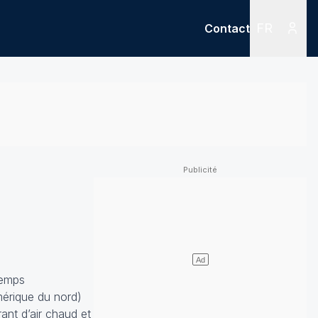
FR
Contact
Menu
Menu des
temps
mérique du nord)
rant d’air chaud et