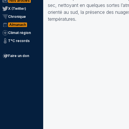
Nos articles
sec, nettoyant en quelques sortes l’a
X (Twitter)
orienté au sud, la présence des nuages
Chronique
températures.
Almanach
Climat région
T°C records
Faire un don