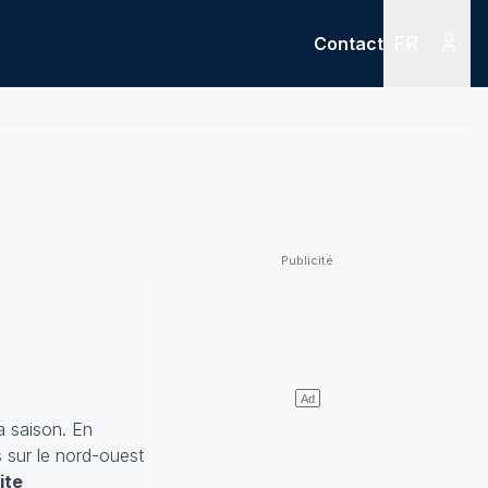
FR
Contact
Menu
Menu des
a saison. En
s sur le nord-ouest
ite