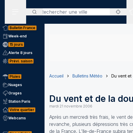
Rechercher
Menu secondaire
Bulletin France
Week-end
15 jours
Alerte 8 jours
Prévi. saison
Accueil
Bulletins Météo
Du vent et 
Pluies
Nuages
Orages
Du vent et de la dou
Station Paris
mardi 21 novembre 2006
Votre quartier
Après un mercredi très frais, le vent d
Webcams
revanche, plusieurs dépressions très c
de la France. L’Ile-de-France subira te