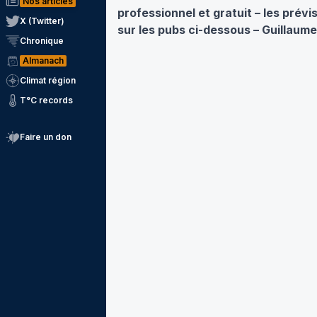
Nos articles
professionnel et gratuit – les prév
X (Twitter)
sur les pubs ci-dessous – Guillaum
Chronique
Almanach
Climat région
T°C records
Faire un don