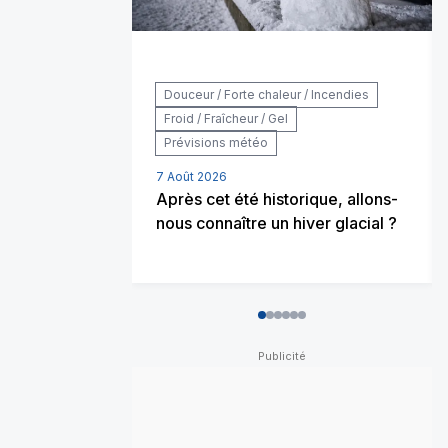
Douceur / Forte chaleur / Incendies
Froid / Fraîcheur / Gel
Prévisions météo
7 Août 2026
Après cet été historique, allons-
nous connaître un hiver glacial ?
0
1
2
3
4
5