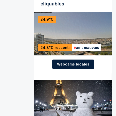
cliquables
24.9°C
24.8°C ressenti
air : mauvais
Webcams locales