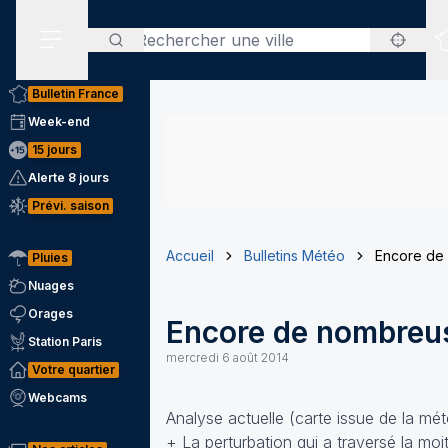
Rechercher
Menu secondaire
Bulletin France
Week-end
15 jours
Alerte 8 jours
Prévi. saison
Accueil
Bulletins Météo
Encore de 
Pluies
Nuages
Orages
Encore de nombreus
Station Paris
mercredi 6 août 2014
Votre quartier
Webcams
Analyse actuelle (carte issue de la mé
+ La perturbation qui a traversé la moi