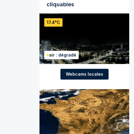
cliquables
17.4°C
air : dégradé
Webcams locales