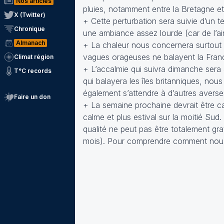
Nos articles
pluies, notamment entre la Bretagne e
X (Twitter)
+ Cette perturbation sera suivie d’un 
Chronique
une ambiance assez lourde (car de l’a
Almanach
+ La chaleur nous concernera surtout 
vagues orageuses ne balayent la Franc
Climat région
+ L’accalmie qui suivra dimanche sera 
T°C records
qui balayera les îles britanniques, nous
également s’attendre à d’autres averses
Faire un don
+ La semaine prochaine devrait être ca
calme et plus estival sur la moitié Sud.
qualité ne peut pas être totalement gra
mois). Pour comprendre comment nou