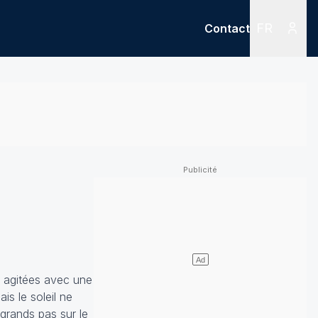
FR
Contact
Menu
Menu des
s agitées avec une
is le soleil ne
grands pas sur le