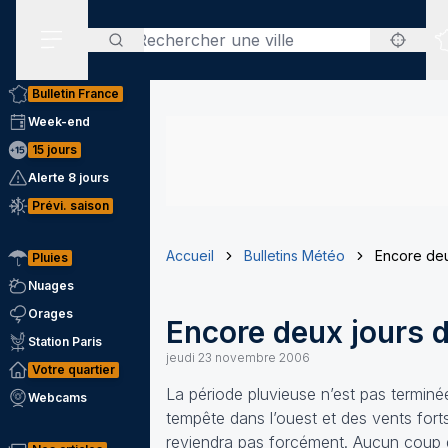
Rechercher
Menu secondaire
Bulletin France
Week-end
15 jours
Alerte 8 jours
Prévi. saison
Accueil
Bulletins Météo
Encore deu
Pluies
Nuages
Orages
Encore deux jours 
Station Paris
jeudi 23 novembre 2006
Votre quartier
La période pluvieuse n’est pas termin
Webcams
tempête dans l’ouest et des vents forts
reviendra pas forcément. Aucun coup de