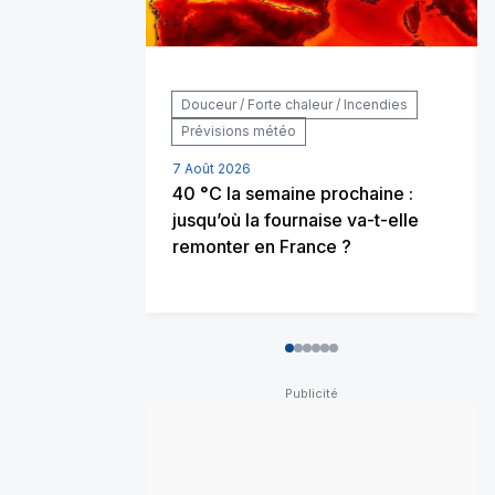
Douceur / Forte chaleur / Incendies
Prévisions météo
7 Août 2026
40 °C la semaine prochaine :
jusqu’où la fournaise va-t-elle
remonter en France ?
0
1
2
3
4
5