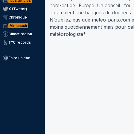
Nos articles
nord-est de l’Europe. Un conseil : foui
X (Twitter)
notamment une banques de données uni
Chronique
N’oubliez pas que meteo-paris.com est
Almanach
moins quotidiennement mais pour cel
météorologiste
*
Climat région
T°C records
Faire un don