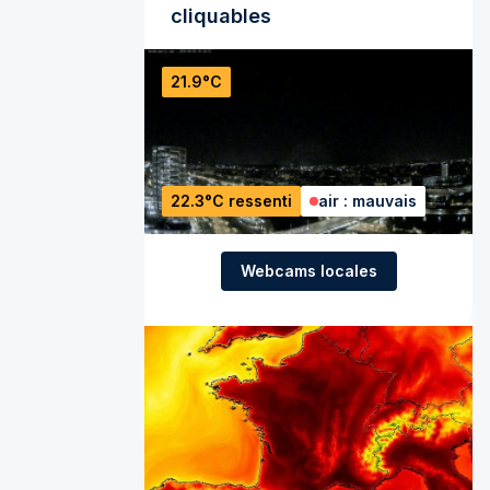
cliquables
21.9°C
22.3°C ressenti
air : mauvais
Webcams locales