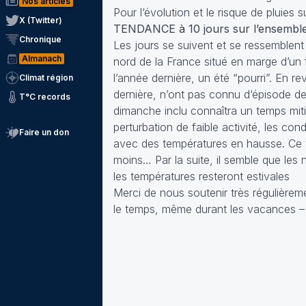
Nos articles
Pour l‘évolution et le risque de pluies s
X (Twitter)
TENDANCE à 10 jours sur l’ensemble 
Chronique
Les jours se suivent et se ressemblent
Almanach
nord de la France situé en marge d’un f
l’année dernière, un été “pourri”. En r
Climat région
dernière, n’ont pas connu d‘épisode d
T°C records
dimanche inclu connaîtra un temps mit
perturbation de faible activité, les co
Faire un don
avec des températures en hausse. Ce t
moins… Par la suite, il semble que le
les températures resteront estivales
Merci de nous soutenir très régulièrem
le temps, même durant les vacances –