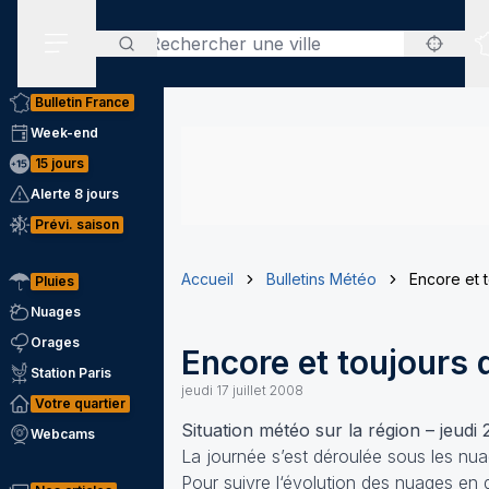
Rechercher
Menu secondaire
Bulletin France
Week-end
15 jours
Alerte 8 jours
Prévi. saison
Accueil
Bulletins Météo
Encore et t
Pluies
Nuages
Orages
Encore et toujours 
Station Paris
jeudi 17 juillet 2008
Votre quartier
Situation météo sur la région – jeudi
Webcams
La journée s’est déroulée sous les nua
Pour suivre l‘évolution des nuages en d