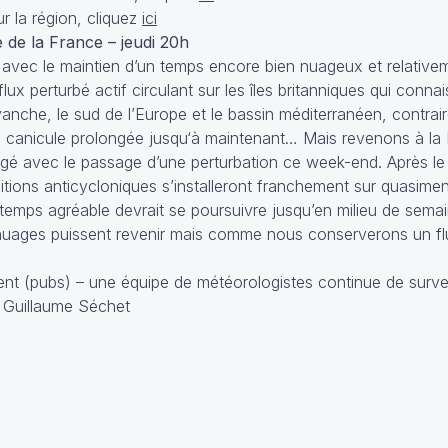
ur la région, cliquez
ici
de la France – jeudi 20h
 avec le maintien d’un temps encore bien nuageux et relativeme
lux perturbé actif circulant sur les îles britanniques qui conn
evanche, le sud de l’Europe et le bassin méditerranéen, contrai
e canicule prolongée jusqu‘à maintenant… Mais revenons à la 
igé avec le passage d’une perturbation ce week-end. Après l
nditions anticycloniques s’installeront franchement sur quasimen
emps agréable devrait se poursuivre jusqu’en milieu de sema
s nuages puissent revenir mais comme nous conserverons un f
ent (pubs) – une équipe de météorologistes continue de surveil
 Guillaume Séchet