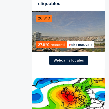
cliquables
26.3°C
27.8°C ressenti
air : mauvais
Webcams locales