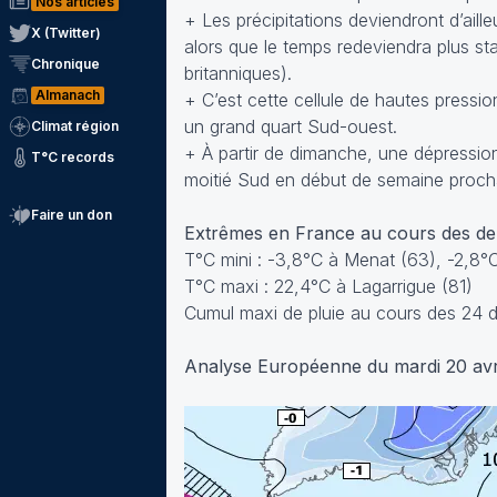
Nos articles
+ Les précipitations deviendront d’ail
X (Twitter)
alors que le temps redeviendra plus stab
Chronique
britanniques).
Almanach
+ C’est cette cellule de hautes pressio
un grand quart Sud-ouest.
Climat région
+ À partir de dimanche, une dépressio
T°C records
moitié Sud en début de semaine proch
Faire un don
Extrêmes en France au cours des d
T°C mini : -3,8°C à Menat (63), -2,8
T°C maxi : 22,4°C à Lagarrigue (81)
Cumul maxi de pluie au cours des 24 
Analyse Européenne du mardi 20 avr