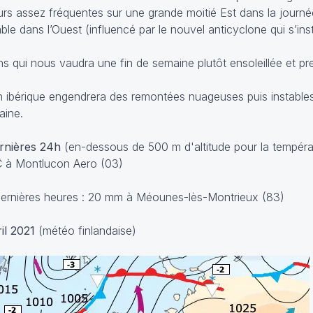
leurs assez fréquentes sur une grande moitié Est dans la journ
le dans l’Ouest (influencé par le nouvel anticyclone qui s’insta
ns qui nous vaudra une fin de semaine plutôt ensoleillée et pr
n ibérique engendrera des remontées nuageuses puis instables
aine.
ernières 24h
(en-dessous de 500 m d'altitude pour la tempéra
°C à Montlucon Aero (03)
dernières heures : 20 mm à Méounes-lès-Montrieux (83)
il 2021
(météo finlandaise)