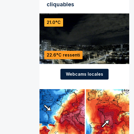
cliquables
21.0°C
22.6°C ressenti
Webcams locales