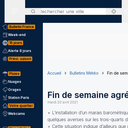
Rechercher
Menu secondaire
Bulletin France
Week-end
15 jours
Alerte 8 jours
Prévi. saison
Accueil
Bulletins Météo
Fin de sem
Pluies
Nuages
Orages
Fin de semaine agré
Station Paris
mardi 20 avril 2021
Votre quartier
+ L’installation d’un marais barométri
Webcams
quelques averses sur les trois-quarts 
+ Cette situation indique d’ailleurs qu