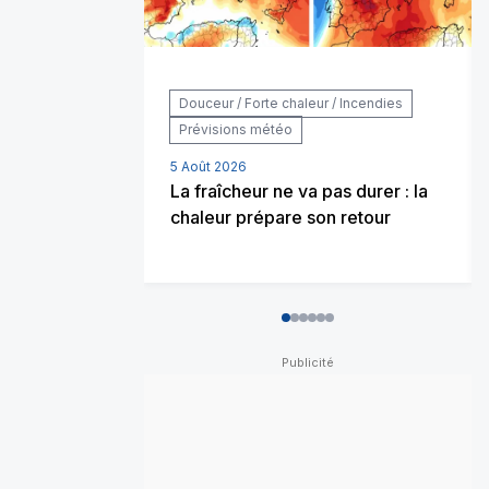
Douceur / Forte chaleur / Incendies
Prévisions météo
5 Août 2026
La fraîcheur ne va pas durer : la
chaleur prépare son retour
0
1
2
3
4
5