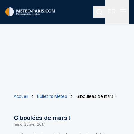
FR
Rechercher
Menu
Menu des
Accueil
Bulletins Météo
Giboulées de mars !
Giboulées de mars !
mardi 25 avril 2017