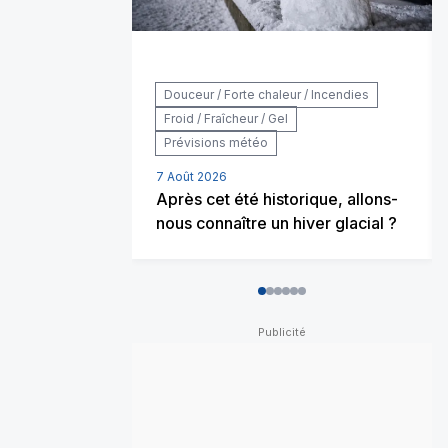
Douceur / Forte chaleur / Incendies
Froid / Fraîcheur / Gel
Prévisions météo
7 Août 2026
Après cet été historique, allons-
nous connaître un hiver glacial ?
0
1
2
3
4
5