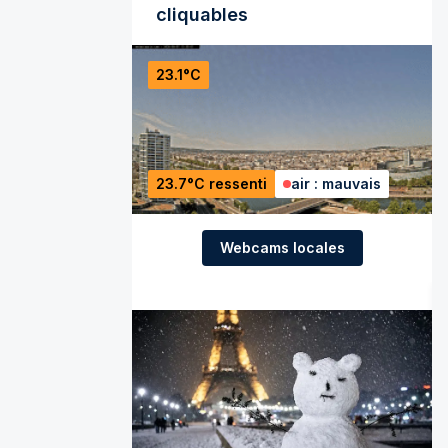
cliquables
23.1°C
23.7°C ressenti
air : mauvais
Webcams locales