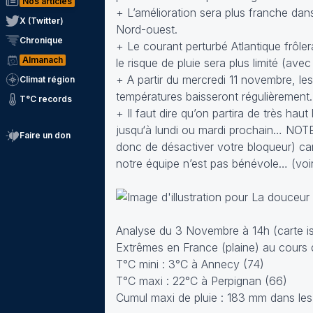
Nos articles
+ L’amélioration sera plus franche dans
X (Twitter)
Nord-ouest.
Chronique
+ Le courant perturbé Atlantique frôle
Almanach
le risque de pluie sera plus limité (av
+ A partir du mercredi 11 novembre, les 
Climat région
températures baisseront régulièrement.
T°C records
+ Il faut dire qu’on partira de très h
jusqu‘à lundi ou mardi prochain… NOTE
Faire un don
donc de désactiver votre bloqueur) car 
notre équipe n’est pas bénévole… (vo
Analyse du 3 Novembre à 14h (carte is
Extrêmes en France (plaine) au cours 
T°C mini : 3°C à Annecy (74)
T°C maxi : 22°C à Perpignan (66)
Cumul maxi de pluie : 183 mm dans les