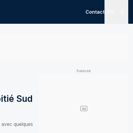
FR
Contact
Menu
Menu des
itié Sud
e avec quelques