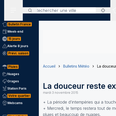
Rechercher
Menu secondaire
Bulletin France
Week-end
15 jours
Alerte 8 jours
Prévi. saison
Accueil
Bulletins Météo
La douceur
Pluies
Nuages
Orages
La douceur reste ex
Station Paris
mardi 3 novembre 2015
Votre quartier
+ La période d’intempéries qui a touc
Webcams
+ Mercredi, le temps restera tout de 
pluies et beaucoup de nuages.