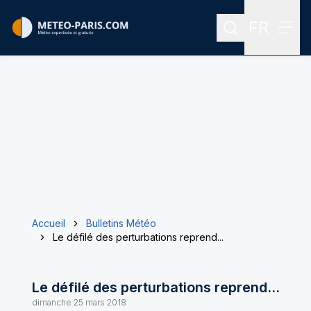
FR
Rechercher
Menu
Menu des
Accueil
Bulletins Météo
Le défilé des perturbations reprend...
Le défilé des perturbations reprend...
dimanche 25 mars 2018