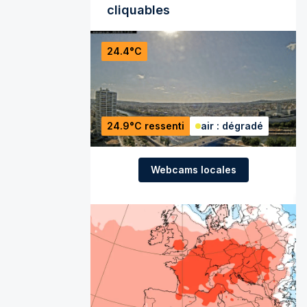
cliquables
24.4°C
24.9°C ressenti
air : dégradé
Webcams locales