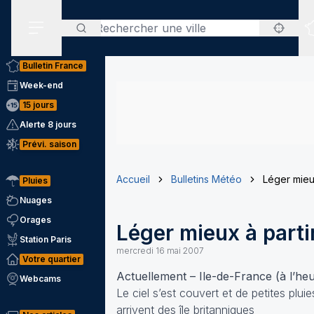
Rechercher
Menu secondaire
Bulletin France
Week-end
15 jours
Alerte 8 jours
Prévi. saison
Accueil
Bulletins Météo
Léger mieu
Pluies
Nuages
Orages
Léger mieux à parti
Station Paris
mercredi 16 mai 2007
Votre quartier
Actuellement – Ile-de-France (à l’heu
Webcams
Le ciel s’est couvert et de petites pluie
arrivent des île britanniques