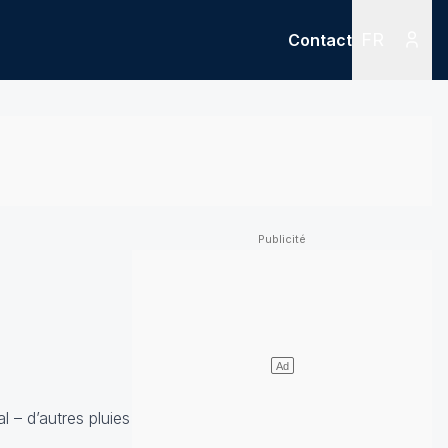
FR
Contact
Menu
Menu des
al – d’autres pluies