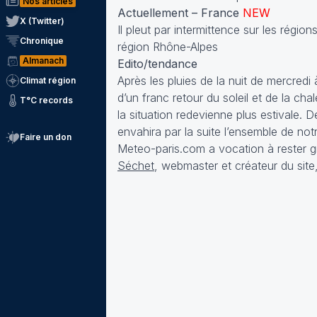
Nos articles
Actuellement – France
NEW
X (Twitter)
Il pleut par intermittence sur les régi
Chronique
région Rhône-Alpes
Almanach
Edito/tendance
Après les pluies de la nuit de mercredi 
Climat région
d’un franc retour du soleil et de la ch
T°C records
la situation redevienne plus estivale. De
envahira par la suite l’ensemble de not
Faire un don
Meteo-paris.com a vocation à rester gra
Séchet
, webmaster et créateur du site