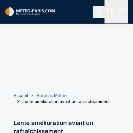
FR
Rechercher
Menu
Menu des
Accueil
Bulletins Météo
Lente amélioration avant un rafraîchissement
Lente amélioration avant un
rafraîchissement