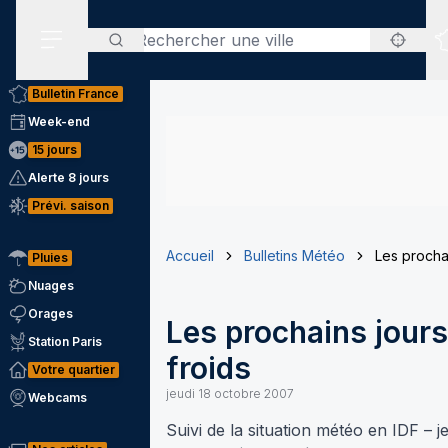
Rechercher
Menu secondaire
Bulletin France
Week-end
15 jours
Alerte 8 jours
Prévi. saison
Accueil
Bulletins Météo
Les procha
Pluies
Nuages
Orages
Les prochains jours
Station Paris
froids
Votre quartier
jeudi 18 octobre 2007
Webcams
Suivi de la situation météo en IDF – j