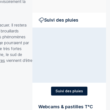
ovisoirement la
Suivi des pluies
cuer. Il restera
brouillards
des phénomènes
ge pourraient par
e très fortes
ie, le sud de
res
viennent d‘être
Suivi des pluies
Webcams & pastilles T°C