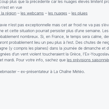
coup plus que la précédente car les nuages élevés limitent pr
 n’est en vue
 la région
–
les webcams
–
les nuages
–
les pluies
vie n’est pas exceptionnelle mais cet air froid ne va pas s‘éva
e et cette situation pourrait persister plus d’une semaine. Les 
t probablement nombreux. Si, en France, le temps sera calme, 
auront probablement lieu un peu plus à l’est. Des chutes de nei
magne (y compris les plaines) dans la journée de dimanche et d
agnées d’un vent violent toucheraient la Grèce, l’Ex-Yougoslav
di et mardi. Pour votre info, sachez que
les prévisions saisonniè
webmaster – ex-présentateur à La Chaîne Météo.