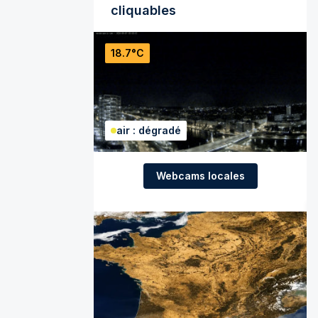
cliquables
18.7°C
air : dégradé
Webcams locales