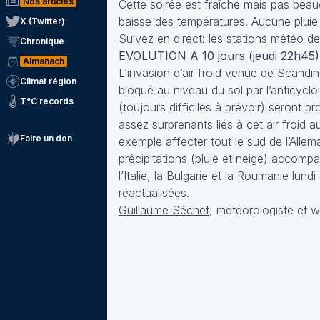
Nos articles
Cette soirée est fraîche mais pas beau
baisse des températures. Aucune pluie
X (Twitter)
Suivez en direct:
les stations météo de
Chronique
EVOLUTION A 10 jours (jeudi 22h45)
Almanach
L’invasion d’air froid venue de Scandina
Climat région
bloqué au niveau du sol par l’anticyclon
T°C records
(toujours difficiles à prévoir) seron
assez surprenants liés à cet air froid 
Faire un don
exemple affecter tout le sud de l’Alle
précipitations (pluie et neige) accomp
l’Italie, la Bulgarie et la Roumanie lun
réactualisées.
Guillaume Séchet
, météorologiste et 