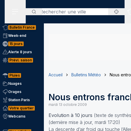
Rechercher
Menu secondaire
Bulletin France
Week-end
15 jours
Alerte 8 jours
Prévi. saison
Accueil
Bulletins Météo
Nous entro
Pluies
Nuages
Orages
Nous entrons fran
Station Paris
mardi 13 octobre 2009
Votre quartier
Evolution à 10 jours
(texte de synthè
Webcams
(dernière mise à jour, mardi 17:20)
La descente d’air froid qui touche l’A