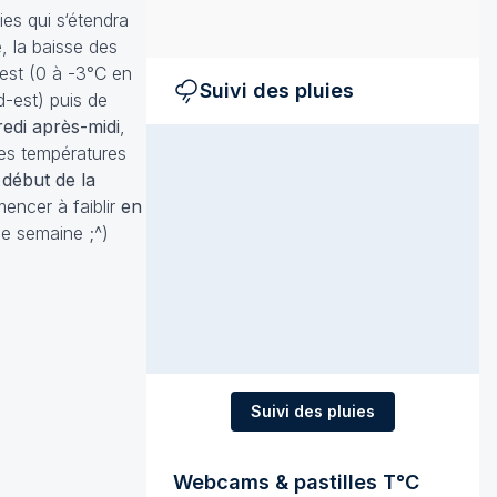
ies qui s‘étendra
 la baisse des
est (0 à -3°C en
Suivi des pluies
d-est) puis de
edi après-midi
,
des températures
 début de la
encer à faiblir
en
ne semaine ;^)
Suivi des pluies
Webcams & pastilles T°C