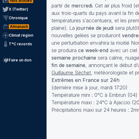
Nos articles
partir de
mercredi
. Cet air plus froid
X (Twitter)
aux trois-quarts du pays avant la fin
Chronique
températures s’accentuera, et les pre
Almanach
plaine). La
journée de jeudi
sera plutôt
nouvelles gelées se produiront
vendre
Climat région
une perturbation envahira la moitié N
T°C records
se produira
ce week-end
avec un ciel
semaine prochaine
sera calme, nuageu
Faire un don
fin de semaine
, annonçant le début d’
Guillaume Séchet
, météorologiste et 
Extrêmes en France sur 24h
(dernière mise à jour, mardi 17:20)
Température mini : 0°C à Embrun (04) e
Température maxi : 24°C à Ajaccio (2
Précipitations maxi sur 24 heures :