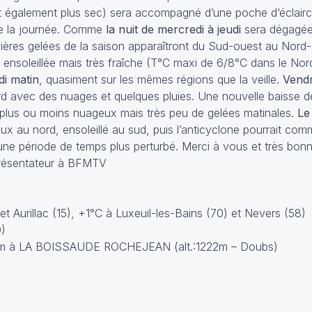
 (et également plus sec) sera accompagné d’une poche d‘éclairc
 de la journée. Comme
la nuit de mercredi à jeudi
sera dégagée,
mières gelées de la saison apparaîtront du Sud-ouest au Nord-
 ensoleillée mais très fraîche (T°C maxi de 6/8°C dans le Nor
di matin
, quasiment sur les mêmes régions que la veille.
Vendr
ord avec des nuages et quelques pluies. Une nouvelle baisse 
 plus ou moins nuageux mais très peu de gelées matinales.
Le
x au nord, ensoleillé au sud, puis l’anticyclone pourrait comm
une période de temps plus perturbé. Merci à vous et très bon
présentateur à BFMTV
t Aurillac (15), +1°C à Luxeuil-les-Bains (70) et Nevers (58)
0)
 2mm à LA BOISSAUDE ROCHEJEAN (alt.:1222m – Doubs)