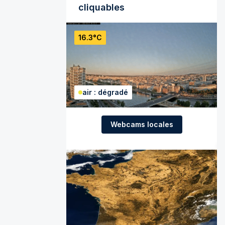
cliquables
16.3°C
air : dégradé
Webcams locales