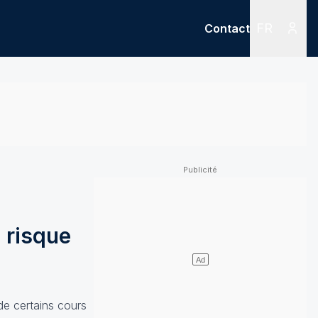
FR
Contact
Menu
Menu des
 risque
 de certains cours