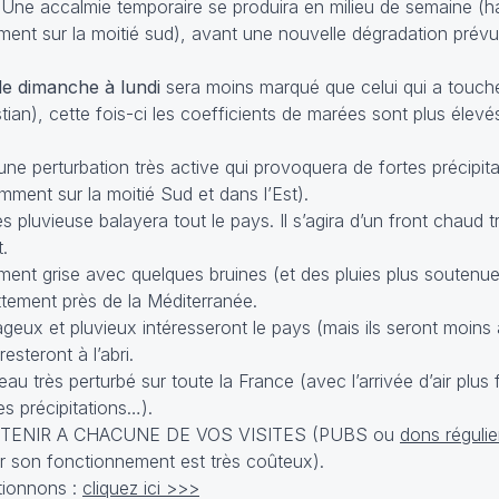
 Une accalmie temporaire se produira en milieu de semaine (
ment sur la moitié sud), avant une nouvelle dégradation prév
 de dimanche à lundi
sera moins marqué que celui qui a touch
ian), cette fois-ci les coefficients de marées sont plus élev
ne perturbation très active qui provoquera de fortes précipita
ment sur la moitié Sud et dans l’Est).
s pluvieuse balayera tout le pays. Il s’agira d’un front chaud tr
.
ent grise avec quelques bruines (et des pluies plus soutenue
ttement près de la Méditerranée.
ageux et pluvieux intéresseront le pays (mais ils seront moins 
esteront à l’abri.
 très perturbé sur toute la France (avec l’arrivée d’air plus 
s précipitations…).
TENIR A CHACUNE DE VOS VISITES (PUBS ou
dons régulie
car son fonctionnement est très coûteux).
ionnons :
cliquez ici >>>