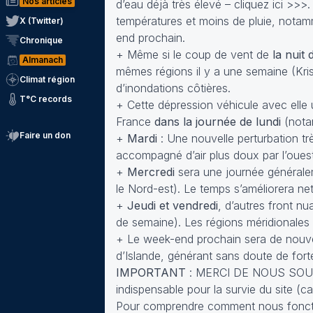
Nos articles
d’eau déjà très élevé –
cliquez ici >>>
.
températures et moins de pluie, notam
X (Twitter)
end prochain.
Chronique
+ Même si le coup de vent de
la nuit
Almanach
mêmes régions il y a une semaine (Krist
Climat région
d’inondations côtières.
T°C records
+ Cette dépression véhicule avec elle u
France
dans la journée de lundi
(notam
Faire un don
+
Mardi
: Une nouvelle perturbation trè
accompagné d’air plus doux par l’ouest
+
Mercredi
sera une journée généralem
le Nord-est). Le temps s’améliorera ne
+
Jeudi et vendredi
, d’autres front nu
de semaine). Les régions méridionales r
+ Le week-end prochain sera de nouveau
d’Islande, générant sans doute de forte
IMPORTANT
: MERCI DE NOUS SOU
indispensable pour la survie du site (
Pour comprendre comment nous fonct