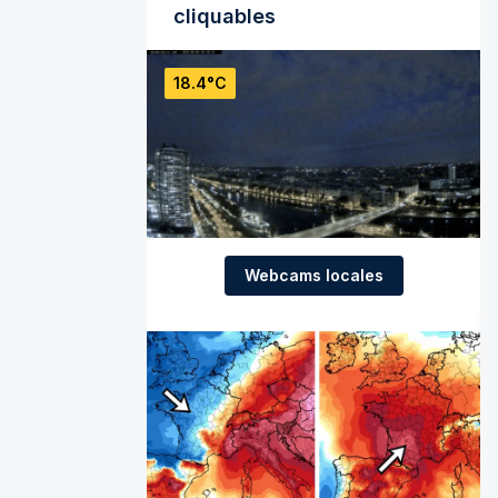
cliquables
18.4°C
Webcams locales