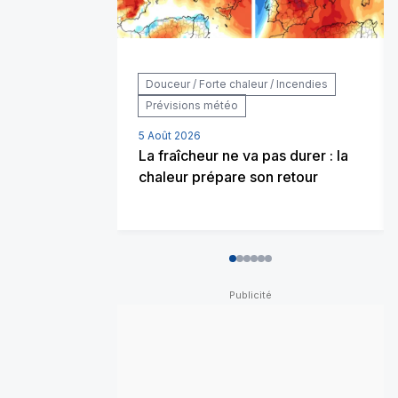
Douceur / Forte chaleur / Incendies
Prévisions météo
5 Août 2026
La fraîcheur ne va pas durer : la
chaleur prépare son retour
0
1
2
3
4
5