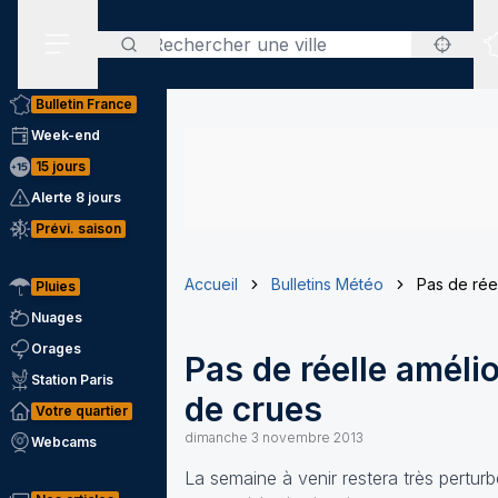
Rechercher
Menu secondaire
Bulletin France
Week-end
15 jours
Alerte 8 jours
Prévi. saison
Accueil
Bulletins Météo
Pas de rée
Pluies
Nuages
Orages
Pas de réelle améli
Station Paris
de crues
Votre quartier
dimanche 3 novembre 2013
Webcams
La semaine à venir restera très perturb