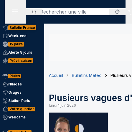
Rechercher
Menu secondaire
Bulletin France
Week-end
15 jours
Alerte 8 jours
Prévi. saison
Accueil
Bulletins Météo
Plusieurs 
Pluies
Nuages
Orages
Plusieurs vagues d
Station Paris
lundi 1 juin 2026
Votre quartier
Webcams