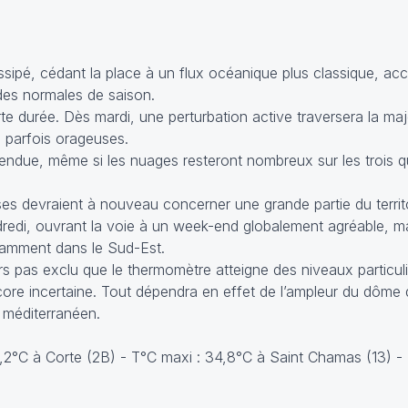
ssipé, cédant la place à un flux océanique plus classique, 
des normales de saison.
te durée. Dès mardi, une perturbation active traversera la maj
 parfois orageuses.
tendue, même si les nuages resteront nombreux sur les trois q
es devraient à nouveau concerner une grande partie du territo
endredi, ouvrant la voie à un week-end globalement agréable, 
tamment dans le Sud-Est.
leurs pas exclu que le thermomètre atteigne des niveaux particu
ore incertaine. Tout dépendra en effet de l’ampleur du dôme 
n méditerranéen.
9,2°C à Corte (2B) - T°C maxi : 34,8°C à Saint Chamas (13) -