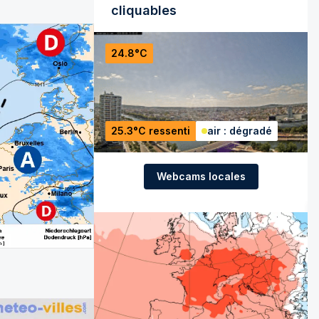
cliquables
24.8°C
25.3°C ressenti
air : dégradé
Webcams locales