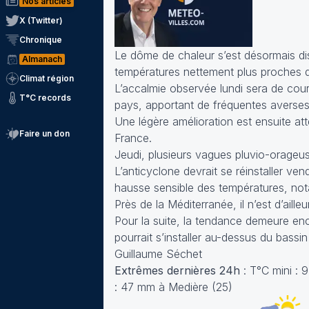
Nos articles
X (Twitter)
Chronique
Le dôme de chaleur s’est désormais di
Almanach
températures nettement plus proches 
Climat région
L’accalmie observée lundi sera de cour
T°C records
pays, apportant de fréquentes averses
Une légère amélioration est ensuite at
Faire un don
France.
Jeudi, plusieurs vagues pluvio-orageus
L’anticyclone devrait se réinstaller v
hausse sensible des températures, no
Près de la Méditerranée, il n’est d’ail
Pour la suite, la tendance demeure enc
pourrait s’installer au-dessus du bassi
Guillaume Séchet
Extrêmes dernières 24h
: T°C mini : 
: 47 mm à Medière (25)