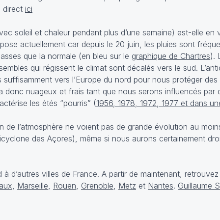
n direct
ici
c soleil et chaleur pendant plus d’une semaine) est-elle en v
ose actuellement car depuis le 20 juin, les pluies sont fréque
asses que la normale (en bleu sur le
graphique de Chartres
).
mbles qui régissent le climat sont décalés vers le sud. L’ant
 suffisamment vers l’Europe du nord pour nous protéger des 
ra donc nuageux et frais tant que nous serons influencés par 
ctérise les étés “pourris” (
1956, 1978, 1972, 1977 et dans u
ion de l’atmosphère ne voient pas de grande évolution au moin
nticyclone des Açores
), même si nous aurons certainement dro
à d’autres villes de France. A partir de maintenant, retrouvez 
aux
,
Marseille
,
Rouen
,
Grenoble
,
Metz
et
Nantes
.
Guillaume 