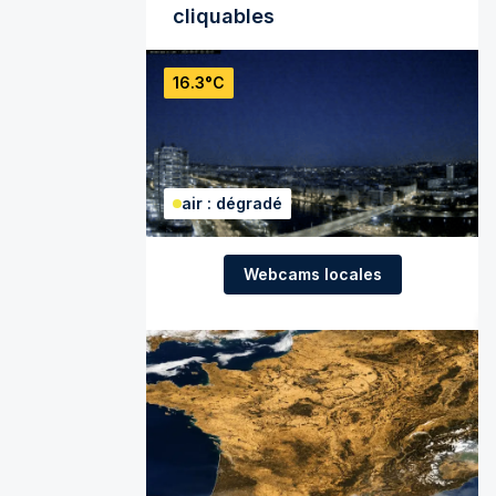
cliquables
16.3°C
air : dégradé
Webcams locales