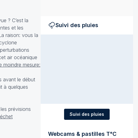
ue ? C’est la
Suivi des pluies
ntes et les
 La raison: vous la
icyclone
perturbations
cet air océanique
ne moindre mesure:
s avant le début
it à quelques
les prévisions
Suivi des pluies
Séchet
Webcams & pastilles T°C