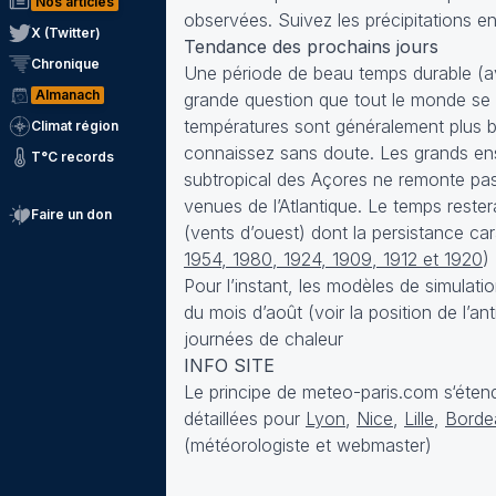
Nos articles
observées. Suivez les précipitations e
X (Twitter)
Tendance des prochains jours
Chronique
Une période de beau temps durable (ave
Almanach
grande question que tout le monde se p
températures sont généralement plus b
Climat région
connaissez sans doute. Les grands ense
T°C records
subtropical des Açores ne remonte pas
venues de l’Atlantique. Le temps reste
Faire un don
(vents d’ouest) dont la persistance cara
1954, 1980, 1924, 1909, 1912 et 1920
)
Pour l’instant, les modèles de simulat
du mois d’août (
voir la position de l’a
journées de chaleur
INFO SITE
Le principe de meteo-paris.com s‘étend 
détaillées pour
Lyon
,
Nice
,
Lille
,
Borde
(météorologiste et webmaster)