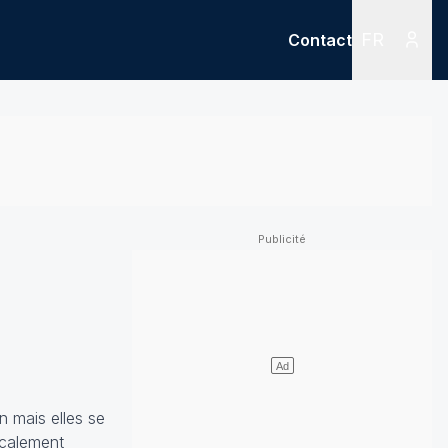
FR
Contact
Menu
Menu des
n mais elles se
ocalement