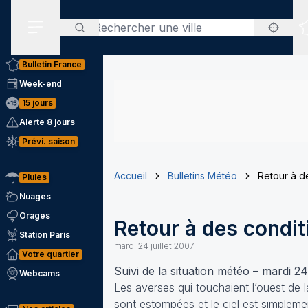
Rechercher
Menu secondaire
Bulletin France
Week-end
15 jours
Alerte 8 jours
Prévi. saison
Accueil
Bulletins Météo
Retour à d
Pluies
Nuages
Orages
Retour à des condit
Station Paris
mardi 24 juillet 2007
Votre quartier
Suivi de la situation météo – mardi 24 
Webcams
Les averses qui touchaient l’ouest de l
sont estompées et le ciel est simplem