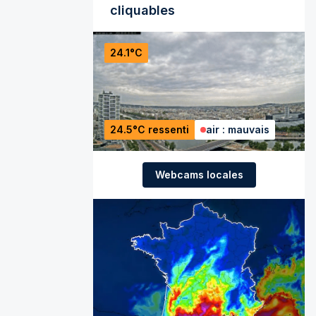
cliquables
24.1°C
24.5°C ressenti
air : mauvais
Webcams locales