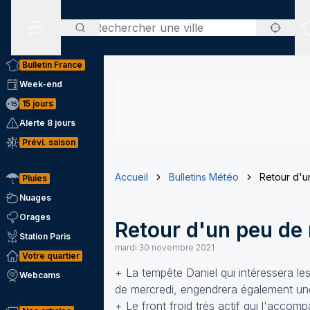
Rechercher
Menu secondaire
Bulletin France
Week-end
15 jours
Alerte 8 jours
Prévi. saison
Accueil
Bulletins Météo
Retour d'u
Pluies
Nuages
Orages
Retour d'un peu de 
Station Paris
mardi 30 novembre 2021
Votre quartier
+ La tempête Daniel qui intéressera le
Webcams
de mercredi, engendrera également une 
+ Le front froid très actif qui l'accom