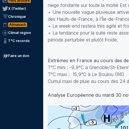
Nos articles
neige fondante sur toute la moitié Est 
X (Twitter)
+ Une nouvelle vague pluvieuse arriver
Chronique
des Hauts-de-France, à l’Île-de-France
Almanach
+ Le week-end restera très agité et froi
+ La tendance pour la suite reste asse
Climat région
période perturbée et plutôt froide.
T°C records
Faire un don
Extrêmes en France au cours des d
T°C mini : -9,9°C à Grenoble/St-Etien
T°C maxi : 15,9°C à Le Boulou (66)
Cumul maxi de pluie au cours des 24 d
Analyse Européenne du mardi 30 n