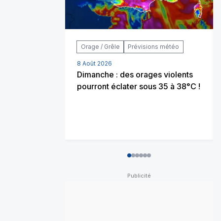
Orage / Grêle
Prévisions météo
8 Août 2026
Dimanche : des orages violents
pourront éclater sous 35 à 38°C !
0
1
2
3
4
5