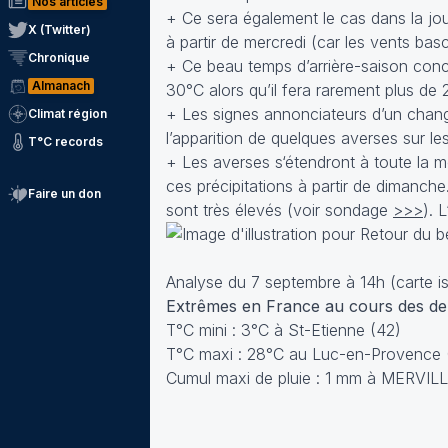
Nos articles
+ Ce sera également le cas dans la jou
X (Twitter)
à partir de mercredi (car les vents basc
Chronique
+ Ce beau temps d’arrière-saison con
Almanach
30°C alors qu’il fera rarement plus de 
+ Les signes annonciateurs d’un cha
Climat région
l’apparition de quelques averses sur les
T°C records
+ Les averses s‘étendront à toute la m
ces précipitations à partir de dimanche
Faire un don
sont très élevés (voir sondage
>>>
). 
Analyse du 7 septembre à 14h (carte is
Extrêmes en France au cours des der
T°C mini : 3°C à St-Etienne (42)
T°C maxi : 28°C au Luc-en-Provence 
Cumul maxi de pluie : 1 mm à MERVILL