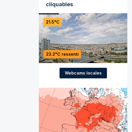
cliquables
21.5°C
23.2°C ressenti
Webcams locales