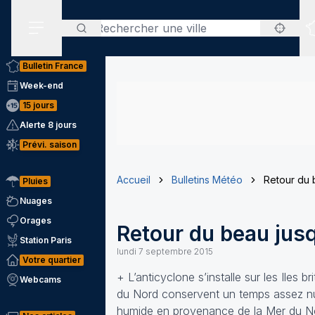
Rechercher
Menu secondaire
Bulletin France
Week-end
15 jours
Alerte 8 jours
Prévi. saison
Accueil
Bulletins Météo
Retour du 
Pluies
Nuages
Orages
Retour du beau jus
Station Paris
lundi 7 septembre 2015
Votre quartier
+ L’anticyclone s’installe sur les Iles br
Webcams
du Nord conservent un temps assez nua
humide en provenance de la Mer du N