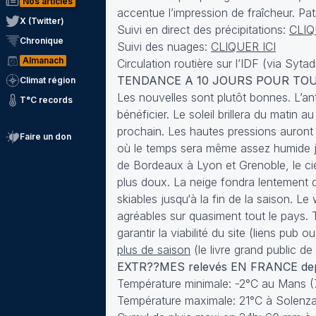
Nos articles
accentue l’impression de fraîcheur. Pat
X (Twitter)
Suivi en direct des précipitations:
CLIQ
Chronique
Suivi des nuages:
CLIQUER ICI
Almanach
Circulation routière sur l’IDF (via Sytad
TENDANCE A 10 JOURS POUR TOUT
Climat région
Les nouvelles sont plutôt bonnes. L’ant
T°C records
bénéficier. Le soleil brillera du matin
prochain. Les hautes pressions auront
Faire un don
où le temps sera même assez humide ju
de Bordeaux à Lyon et Grenoble, le cie
plus doux. La neige fondra lentement d
skiables jusqu‘à la fin de la saison. L
agréables sur quasiment tout le pays. 
garantir la viabilité du site (liens pu
plus de saison
(le livre grand public d
EXTR??MES relevés EN FRANCE depu
Température minimale: -2°C au Mans (
Température maximale: 21°C à Solenz