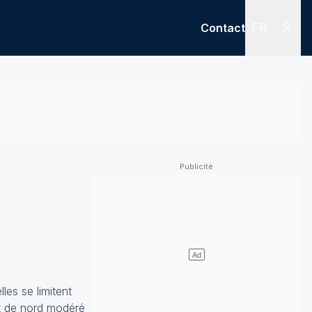
FR
Contact
Menu
Menu des
les se limitent
nt de nord modéré