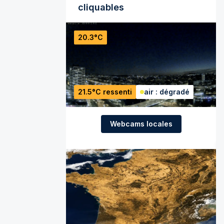
cliquables
20.3°C
21.5°C ressenti
air : dégradé
Webcams locales