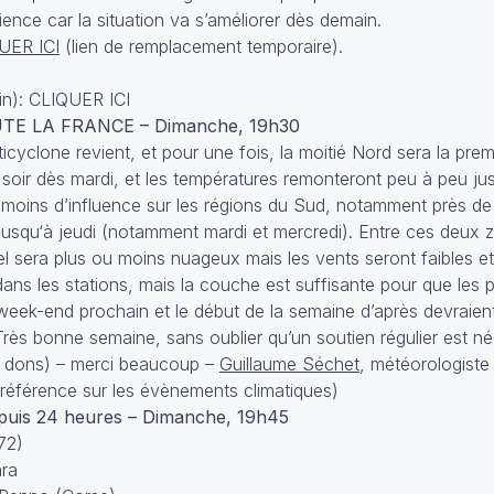
ience car la situation va s’améliorer dès demain.
UER ICI
(lien de remplacement temporaire).
in):
CLIQUER ICI
E LA FRANCE – Dimanche, 19h30
icyclone revient, et pour une fois, la moitié Nord sera la pre
 au soir dès mardi, et les températures remonteront peu à peu 
 moins d’influence sur les régions du Sud, notamment près de
squ‘à jeudi (notamment mardi et mercredi). Entre ces deux z
l sera plus ou moins nuageux mais les vents seront faibles et 
ans les stations, mais la couche est suffisante pour que les p
e week-end prochain et le début de la semaine d’après devraient
Très bonne semaine, sans oublier qu’un soutien régulier est n
b ou dons) – merci beaucoup –
Guillaume Séchet
, météorologiste
e référence sur les évènements climatiques)
is 24 heures – Dimanche, 19h45
72)
ara