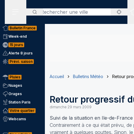
Rechercher
Menu secondaire
Bulletin France
Week-end
15 jours
Alerte 8 jours
Prévi. saison
Accueil
Bulletins Météo
Retour pro
Pluies
Nuages
Orages
Retour progressif 
Station Paris
dimanche 29 mars 2009
Votre quartier
Suivi de la situation en Ile-de-Fran
Webcams
Contrairement à ce qui était prévu, de 
vraiment à quelques gouttes. Sinon, l