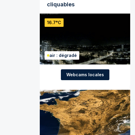
cliquables
16.7°C
air : dégradé
Webcams locales