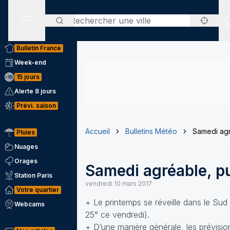
Rechercher
Menu secondaire
Bulletin France
Week-end
15 jours
Alerte 8 jours
Prévi. saison
Accueil
Bulletins Météo
Samedi agr
Pluies
Nuages
Orages
Samedi agréable, p
Station Paris
vendredi 10 mars 2017
Votre quartier
+ Le printemps se réveille dans le Sud
Webcams
25° ce vendredi).
+ D’une manière générale, les prévisio