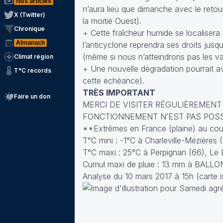
Nos articles
n’aura lieu que dimanche avec le retour
X (Twitter)
la moitié Ouest).
Chronique
+ Cette fraîcheur humide se localisera
Almanach
l’anticyclone reprendra ses droits jusq
(même si nous n’atteindrons pas les va
Climat région
+ Une nouvelle dégradation pourrait av
T°C records
cette échéance).
TRÈS IMPORTANT
Faire un don
MERCI DE VISITER RÉGULIÈREMENT
FONCTIONNEMENT N’EST PAS POSSIBL
**Extrêmes en France (plaine) au cour
T°C mini : -1°C à Charleville-Mézières 
T°C maxi : 25°C à Perpignan (66), Le
Cumul maxi de pluie : 13 mm à BALLO
Analyse du 10 mars 2017 à 15h (carte i