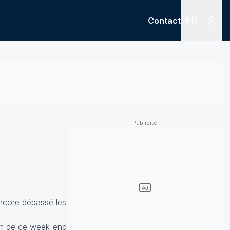
FR
Contact
Menu
Menu des
encore dépassé les
ion de ce week-end