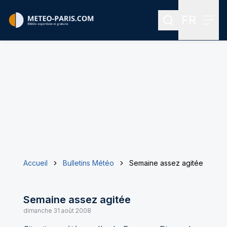
FR
Rechercher
Menu
Menu des
Accueil
Bulletins Météo
Semaine assez agitée
Semaine assez agitée
dimanche 31 août 2008