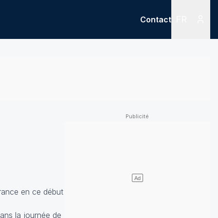
FR
Contact
Menu
Menu des
France en ce début
dans la journée de