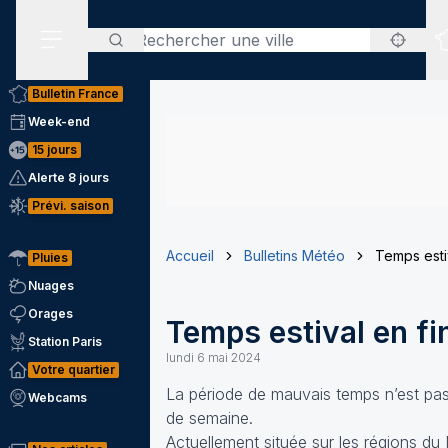
Rechercher
Menu secondaire
Bulletin France
Week-end
15 jours
Alerte 8 jours
Prévi. saison
Accueil
Bulletins Météo
Temps esti
Pluies
Nuages
Orages
Temps estival en fi
Station Paris
lundi 6 mai 2024
Votre quartier
La période de mauvais temps n’est pas 
Webcams
de semaine.
Actuellement située sur les régions du