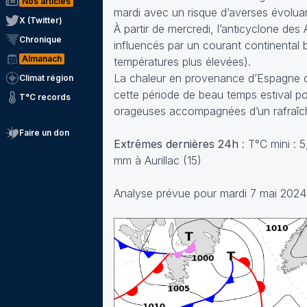
Nos articles
mardi avec un risque d’averses évoluan
X (Twitter)
À partir de mercredi, l’anticyclone de
Chronique
influencés par un courant continental 
Almanach
températures plus élevées).
La chaleur en provenance d’Espagne co
Climat région
cette période de beau temps estival p
T°C records
orageuses accompagnées d’un rafraîc
Faire un don
Extrêmes dernières 24h
: T°C mini : 
mm à Aurillac (15)
Analyse prévue pour mardi 7 mai 2024