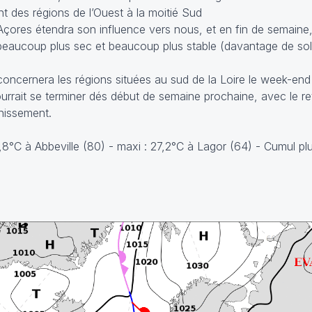
t des régions de l’Ouest à la moitié Sud
s Açores étendra son influence vers nous, et en fin de semain
beaucoup plus sec et beaucoup plus stable (davantage de solei
ncernera les régions situées au sud de la Loire le week-end
ourrait se terminer dés début de semaine prochaine, avec le r
hissement.
5,8°C à Abbeville (80) - maxi : 27,2°C à Lagor (64) - Cumul pl