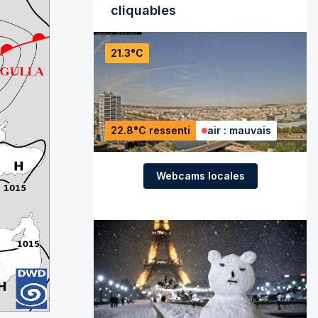
cliquables
21.3°C
22.8°C ressenti
air : mauvais
Webcams locales