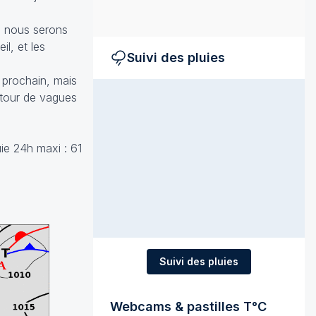
e, nous serons
l, et les
Suivi des pluies
 prochain, mais
etour de vagues
uie 24h maxi : 61
Suivi des pluies
Webcams & pastilles T°C