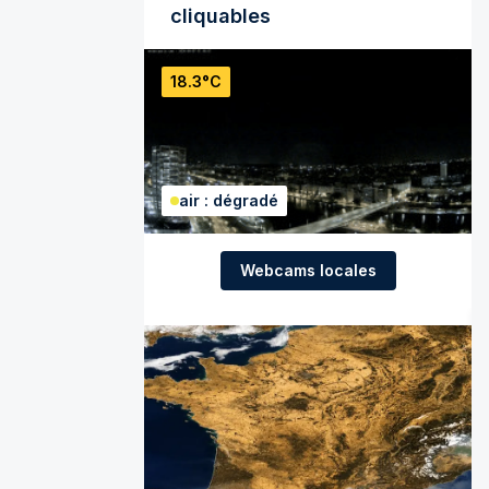
cliquables
18.3°C
air : dégradé
Webcams locales