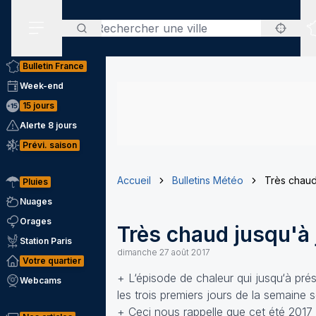
Rechercher
Menu secondaire
Bulletin France
Week-end
15 jours
Alerte 8 jours
Prévi. saison
Accueil
Bulletins Météo
Très chaud
Pluies
Nuages
Orages
Très chaud jusqu'à 
Station Paris
dimanche 27 août 2017
Votre quartier
+ L‘épisode de chaleur qui jusqu‘à prés
Webcams
les trois premiers jours de la semaine
+ Ceci nous rappelle que cet été 2017