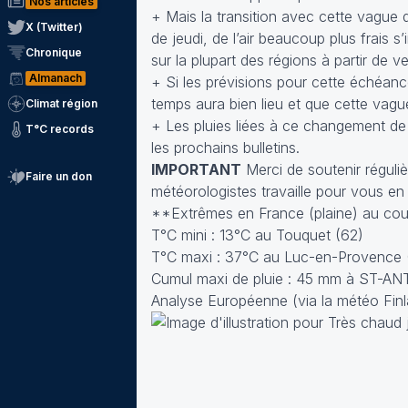
Nos articles
+ Mais la transition avec cette vague 
X (Twitter)
de jeudi, de l’air beaucoup plus frais s
Chronique
sur la plupart des régions à partir de v
Almanach
+ Si les prévisions pour cette échéan
temps aura bien lieu et que cette vagu
Climat région
+ Les pluies liées à ce changement de
T°C records
les prochains bulletins.
IMPORTANT
Merci de soutenir réguliè
Faire un don
météorologistes travaille pour vous en
**Extrêmes en France (plaine) au cour
T°C mini : 13°C au Touquet (62)
T°C maxi : 37°C au Luc-en-Provence (8
Cumul maxi de pluie : 45 mm à ST-A
Analyse Européenne (via la météo Fin