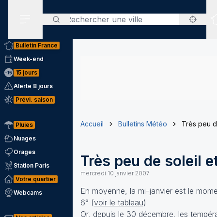
Rechercher
Menu secondaire
Bulletin France
Week-end
15 jours
Alerte 8 jours
Prévi. saison
Accueil
Bulletins Météo
Très peu d
Pluies
Nuages
Orages
Très peu de soleil 
Station Paris
mercredi 10 janvier 2007
Votre quartier
En moyenne, la mi-janvier est le momen
Webcams
6° (
voir le tableau
)
Or, depuis le 30 décembre, les tempéra