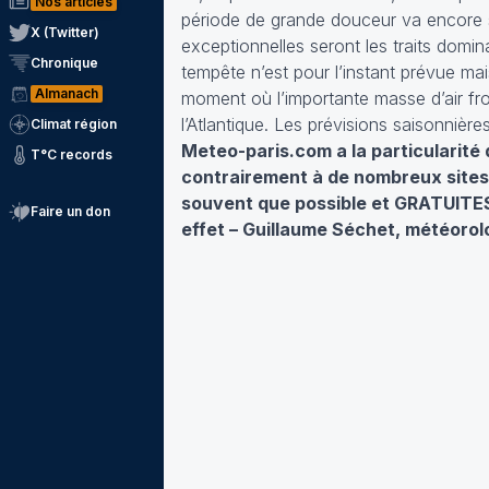
Nos articles
période de grande douceur va encore se
X (Twitter)
exceptionnelles seront les traits domin
Chronique
tempête n’est pour l’instant prévue mais
Almanach
moment où l’importante masse d’air fro
l’Atlantique. Les prévisions saisonnièr
Climat région
Meteo-paris.com a la particularité
T°C records
contrairement à de nombreux sites 
souvent que possible et GRATUITES.
Faire un don
effet – Guillaume Séchet, météorol