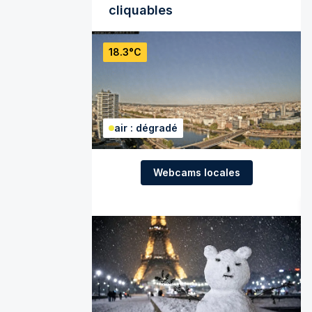
cliquables
18.3°C
air : dégradé
Webcams locales