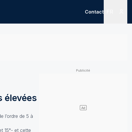
FR
Contact
Menu
Menu des
s élevées
e l’ordre de 5 à
t 15°- et cette