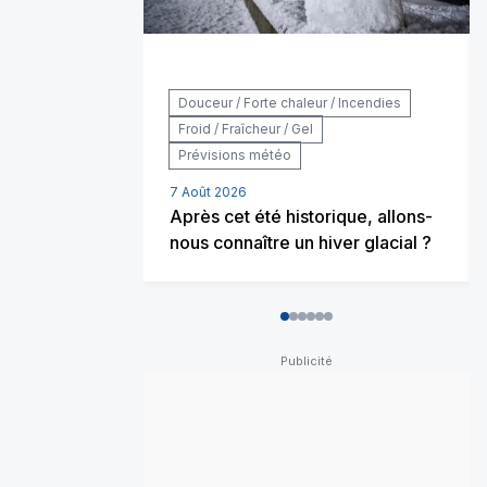
Douceur / Forte chaleur / Incendies
Froid / Fraîcheur / Gel
Prévisions météo
7 Août 2026
Après cet été historique, allons-
nous connaître un hiver glacial ?
0
1
2
3
4
5