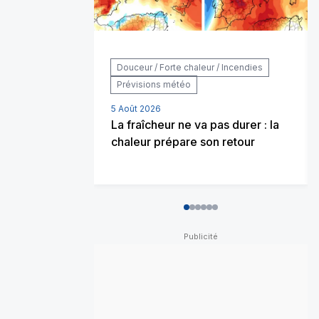
Douceur / Forte chaleur / Incendies
Prévisions météo
5 Août 2026
La fraîcheur ne va pas durer : la
chaleur prépare son retour
0
1
2
3
4
5