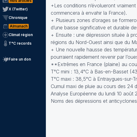
Nos articles
+Les conditions n‘évolueront vraiment q
X (Twitter)
commencera à envahir la France).
Chronique
+ Plusieurs zones d’orages se formeron
Almanach
d’une baisse significative et durable 
+ Ensuite : une dépression située à pr
Climat région
régions du Nord-Ouest ainsi que du Mas
T°C records
+ Une nouvelle hausse des température
pourraient rapidement revenir par l’oues
Faire un don
**Extrêmes en France (plaine) au cour
T°C mini : 13,4°C à Bas-en-Basset (4
T°C maxi : 38,5°C à Entraygues-sur-Tr
Cumul maxi de pluie au cours des 24 d
Analyse Européenne du lundi 10 août 
Noms des dépressions et anticyclones 