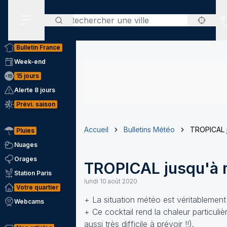
Rechercher
Menu secondaire
Bulletin France
Week-end
15 jours
Alerte 8 jours
Prévi. saison
Accueil
Bulletins Météo
TROPICAL 
Pluies
Nuages
Orages
TROPICAL jusqu'à 
Station Paris
lundi 10 août 2020
Votre quartier
+ La situation météo est véritablement 
Webcams
+ Ce cocktail rend la chaleur particul
aussi très difficile à prévoir !!).