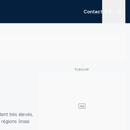
FR
Contact
Menu
Menu des
ent très élevés.
s régions (mais