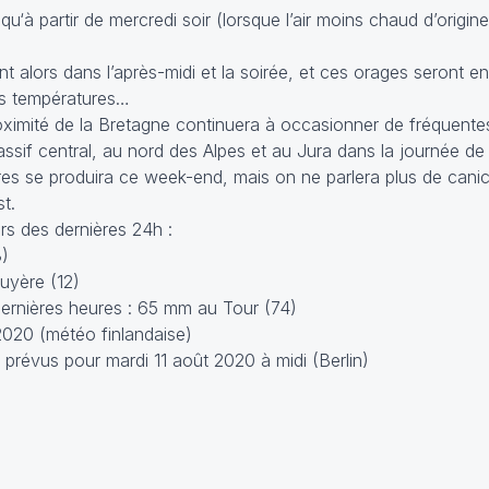
u‘à partir de mercredi soir (lorsque l’air moins chaud d’origi
t alors dans l’après-midi et la soirée, et ces orages seront
des températures…
oximité de la Bretagne continuera à occasionner de fréquente
sif central, au nord des Alpes et au Jura dans la journée de 
s se produira ce week-end, mais on ne parlera plus de canic
t.
s des dernières 24h :
3)
uyère (12)
ernières heures : 65 mm au Tour (74)
2020 (météo finlandaise)
prévus pour mardi 11 août 2020 à midi (Berlin)