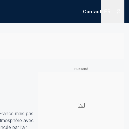
FR
Contact
Menu
Menu des
a France mais pas
’atmosphère avec
ncée par l’air