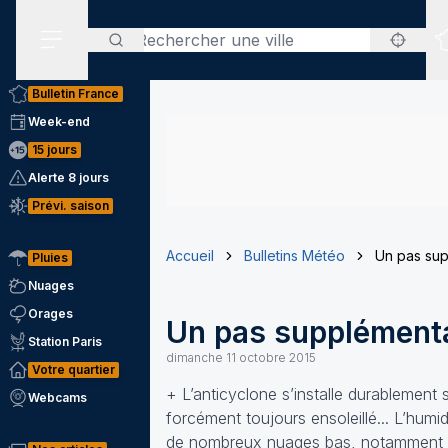
Rechercher
Menu secondaire
Bulletin France
Week-end
15 jours
Alerte 8 jours
Prévi. saison
Accueil
Bulletins Météo
Un pas sup
Pluies
Nuages
Orages
Un pas supplémentai
Station Paris
dimanche 11 octobre 2015
Votre quartier
+ L’anticyclone s’installe durablement 
Webcams
forcément toujours ensoleillé... L’hum
de nombreux nuages bas, notamment dans 