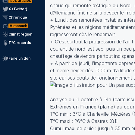
Nos articles
chaud qui remonte d’Afrique du Nord, l
X (Twitter)
d’Allemagne (même si la descente froi
Chronique
+ Lundi, des remontées instables intér
Almanach
Pyrénées et les régions méditerranéenn
régresseront dès le lendemain.
Climat région
+ C’est surtout la progression de l’air
T°C records
courant de nord-est sec, puis un peu pl
chauffage deviendra partout indispens
Faire un don
+ A partir de jeudi, l’importante dépress
et même neiger dés 1000 m d’altitude su
site car ses coûts de fonctionnement 
Analyse du 11 octobre à 14h (carte issu
Extrêmes en France (plaine) au cour
T°C mini : 3°C à Charleville-Mézières 
T°C maxi : 26°C à Castres (81)
Cumul maxi de pluie : jusqu‘à 35 mm 