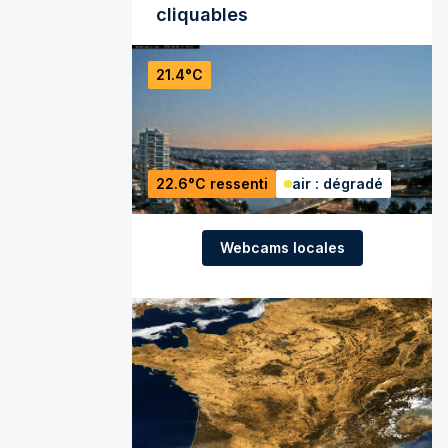
cliquables
21.4°C
22.6°C ressenti
air : dégradé
Webcams locales