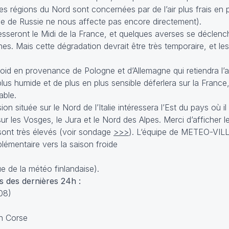
es régions du Nord sont concernées par de l’air plus frais en
de de Russie ne nous affecte pas encore directement).
esseront le Midi de la France, et quelques averses se déclenc
es. Mais cette dégradation devrait être très temporaire, et le
 froid en provenance de Pologne et d’Allemagne qui retiendra l’a
us humide et de plus en plus sensible déferlera sur la France, 
able.
ion située sur le Nord de l’Italie intéressera l’Est du pays où il
r les Vosges, le Jura et le Nord des Alpes. Merci d’afficher le
sont très élevés (voir sondage
>>>
). L‘équipe de METEO-VIL
e de la météo finlandaise).
s des dernières 24h :
(08)
en Corse