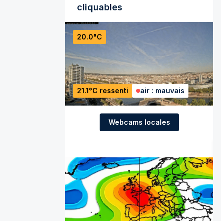
cliquables
20.0°C
21.1°C ressenti
air : mauvais
Webcams locales