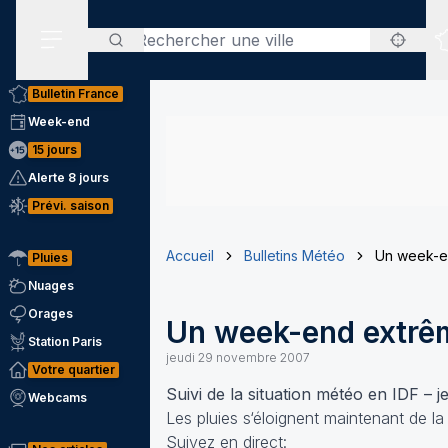
Rechercher
Menu secondaire
Bulletin France
Week-end
15 jours
Alerte 8 jours
Prévi. saison
Accueil
Bulletins Météo
Un week-e
Pluies
Nuages
Orages
Un week-end extrê
Station Paris
jeudi 29 novembre 2007
Votre quartier
Suivi de la situation météo en IDF – j
Webcams
Les pluies s‘éloignent maintenant de la 
Suivez en direct: