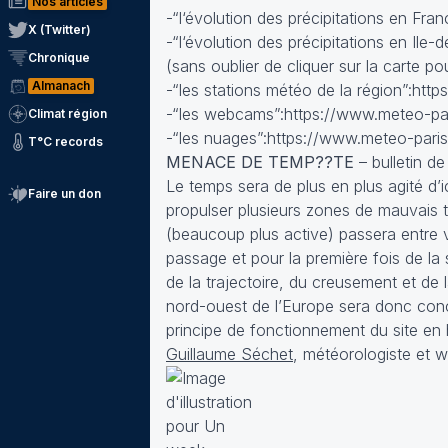
Nos articles
-“l‘évolution des précipitations en Fr
X (Twitter)
-“l‘évolution des précipitations en Ile
Chronique
(sans oublier de cliquer sur la carte pou
Almanach
-“les stations météo de la région”:ht
-“les webcams”:https://www.meteo-pa
Climat région
-“les nuages”:https://www.meteo-pari
T°C records
MENACE DE TEMP??TE
– bulletin d
Le temps sera de plus en plus agité d’i
Faire un don
propulser plusieurs zones de mauvais t
(beaucoup plus active) passera entre v
passage et pour la première fois de la
de la trajectoire, du creusement et de l
nord-ouest de l’Europe sera donc conce
principe de fonctionnement du site en
Guillaume Séchet
, météorologiste et 