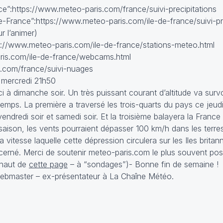
ance”:https://www.meteo-paris.com/france/suivi-precipitations
-de-France”:https://www.meteo-paris.com/ile-de-france/suivi-pr
r l’animer)
tps://www.meteo-paris.com/ile-de-france/stations-meteo.html
ris.com/ile-de-france/webcams.html
s.com/france/suivi-nuages
e mercredi 21h50
ci à dimanche soir. Un très puissant courant d’altitude va survo
emps. La première a traversé les trois-quarts du pays ce jeud
endredi soir et samedi soir. Et la troisième balayera la Franc
 saison, les vents pourraient dépasser 100 km/h dans les terr
a vitesse laquelle cette dépression circulera sur les Iles britan
rné. Merci de soutenir meteo-paris.com le plus souvent possi
 haut de
cette page
– à “sondages”)- Bonne fin de semaine !
webmaster – ex-présentateur à La Chaîne Météo.