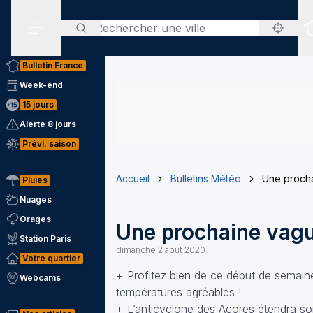
Rechercher
Menu secondaire
Bulletin France
Week-end
15 jours
Alerte 8 jours
Prévi. saison
Accueil
Bulletins Météo
Une procha
Pluies
Nuages
Orages
Une prochaine vagu
Station Paris
dimanche 2 août 2020
Votre quartier
+ Profitez bien de ce début de semain
Webcams
températures agréables !
+ L’anticyclone des Açores étendra son