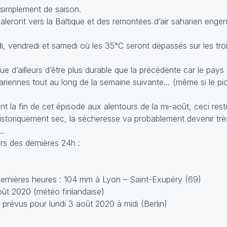
r simplement de saison.
aleront vers la Baltique et des remontées d’air saharien enge
, vendredi et samedi où les 35°C seront dépassés sur les troi
e d’ailleurs d’être plus durable que la précédente car le pays 
riennes tout au long de la semaine suivante… (même si le pic a
t la fin de cet épisode aux alentours de la mi-août, ceci res
historiquement sec, la sécheresse va probablement devenir tr
s…
s des dernières 24h :
dernières heures : 104 mm à Lyon – Saint-Exupéry (69)
ût 2020 (météo finlandaise)
prévus pour lundi 3 août 2020 à midi (Berlin)