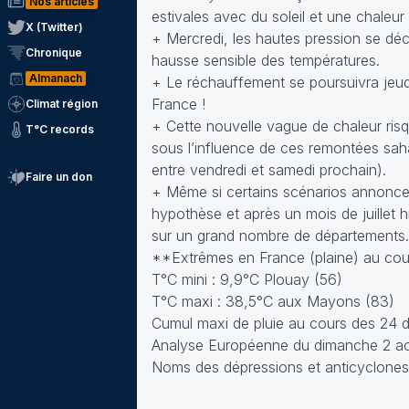
Nos articles
estivales avec du soleil et une chaleu
X (Twitter)
+ Mercredi, les hautes pression se déc
Chronique
hausse sensible des températures.
Almanach
+ Le réchauffement se poursuivra jeudi
France !
Climat région
+ Cette nouvelle vague de chaleur risqu
T°C records
sous l’influence de ces remontées saha
entre vendredi et samedi prochain).
Faire un don
+ Même si certains scénarios annoncen
hypothèse et après un mois de juillet 
sur un grand nombre de département
**Extrêmes en France (plaine) au cour
T°C mini : 9,9°C Plouay (56)
T°C maxi : 38,5°C aux Mayons (83)
Cumul maxi de pluie au cours des 24 
Analyse Européenne du dimanche 2 ao
Noms des dépressions et anticyclones 