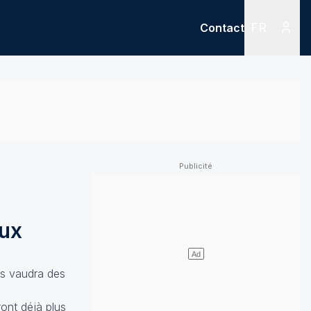
FR
Contact
Menu
Menu des
eux
us vaudra des
ont déjà plus