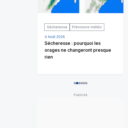
 / Incendies
Sécheresse
Prévisions météo
4 Août 2026
Sécheresse : pourquoi les
as durer : la
orages ne changeront presque
n retour
rien
0
1
2
3
4
5