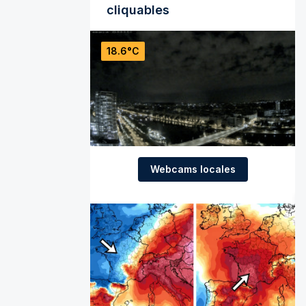
cliquables
18.6°C
Webcams locales