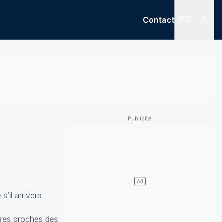
FR
Contact
Menu
Menu des
’il arrivera
ures proches des