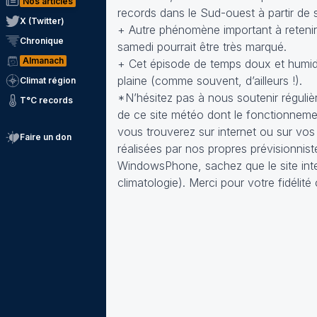
Nos articles
records dans le Sud-ouest à partir de 
X (Twitter)
+ Autre phénomène important à retenir : 
Chronique
samedi pourrait être très marqué.
Almanach
+ Cet épisode de temps doux et humid
plaine (comme souvent, d’ailleurs !).
Climat région
*N’hésitez pas à nous soutenir réguliè
T°C records
de ce site météo dont le fonctionneme
vous trouverez sur internet ou sur vos
Faire un don
réalisées par nos propres prévisionnis
WindowsPhone, sachez que le site inte
climatologie). Merci pour votre fidéli