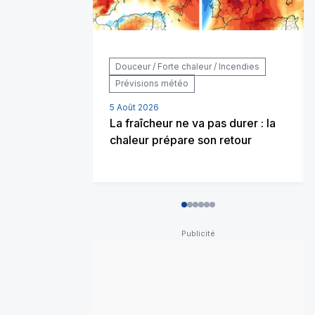
Douceur / Forte chaleur / Incendies
Prévisions météo
5 Août 2026
La fraîcheur ne va pas durer : la
chaleur prépare son retour
0
1
2
3
4
5