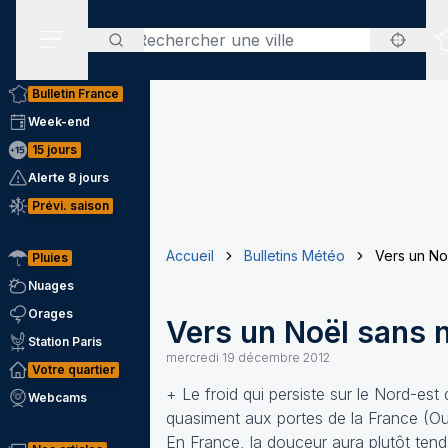
Rechercher
Menu secondaire
Bulletin France
Week-end
15 jours
Alerte 8 jours
Prévi. saison
Accueil
Bulletins Météo
Vers un No
Pluies
Nuages
Orages
Vers un Noël sans 
Station Paris
mercredi 19 décembre 2012
Votre quartier
+ Le froid qui persiste sur le Nord-est
Webcams
quasiment aux portes de la France (Ou
En France, la douceur aura plutôt ten