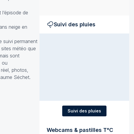
t l‘épisode de
Suivi des pluies
ans neige en
le suivi permanent
s sites météo que
mais sont
d ou
réel, photos,
llaume Séchet.
Suivi des pluies
Webcams & pastilles T°C