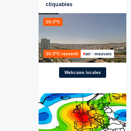
cliquables
29.3°C
30.3°C ressenti
air : mauvais
Webcams locales