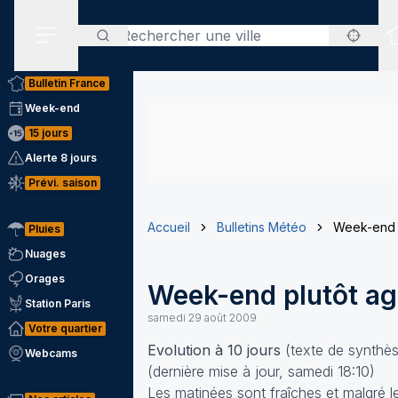
Rechercher
Menu secondaire
Bulletin France
Week-end
15 jours
Alerte 8 jours
Prévi. saison
Accueil
Bulletins Météo
Week-end p
Pluies
Nuages
Orages
Week-end plutôt ag
Station Paris
samedi 29 août 2009
Votre quartier
Evolution à 10 jours
(texte de synthè
Webcams
(dernière mise à jour, samedi 18:10)
Les matinées sont fraîches et malgré l