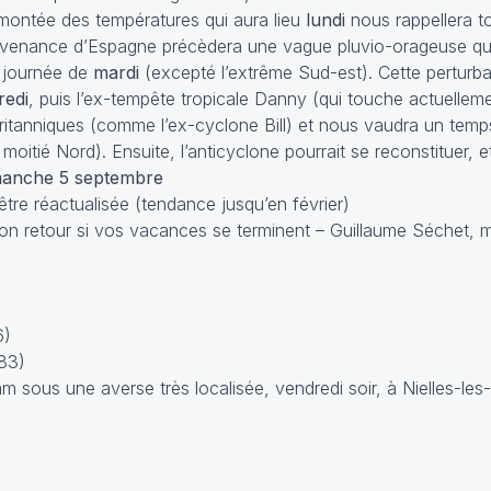
emontée des températures qui aura lieu
lundi
nous rappellera to
rovenance d’Espagne précèdera une vague pluvio-orageuse qui 
a journée de
mardi
(excepté l’extrême Sud-est). Cette perturba
redi
, puis l’ex-tempête tropicale Danny (qui touche actuellem
 Britanniques (comme l’ex-cyclone Bill) et nous vaudra un tem
moitié Nord). Ensuite, l’anticyclone pourrait se reconstituer, e
manche 5 septembre
être réactualisée (tendance jusqu’en février)
on retour si vos vacances se terminent – Guillaume Séchet, m
6)
83)
m sous une averse très localisée, vendredi soir, à Nielles-les