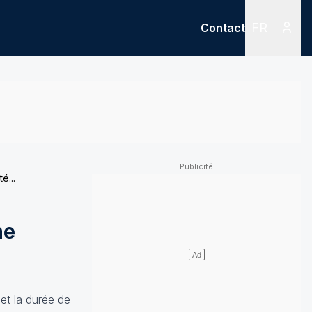
FR
Contact
Menu
Menu des
é...
ne
et la durée de