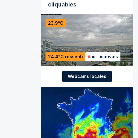
cliquables
23.9°C
24.4°C ressenti
air : mauvais
Webcams locales