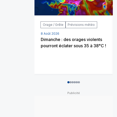
Orage / Grêle
Prévisions météo
8 Août 2026
Dimanche : des orages violents
pourront éclater sous 35 à 38°C !
0
1
2
3
4
5