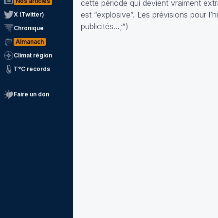
Nos articles
cette période qui devient vraiment extra
est “explosive”. Les prévisions pour l
X (Twitter)
publicités…;^)
Chronique
Almanach
Climat région
T°C records
Faire un don