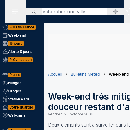
Rechercher
Menu secondaire
Bulletin France
Week-end
15 jours
Alerte 8 jours
Prévi. saison
Accueil
Bulletins Météo
Week-end tr
Pluies
Nuages
Orages
Week-end très mitig
Station Paris
douceur restant d'ac
Votre quartier
vendredi 20 octobre 2006
Webcams
Deux éléments sont à surveiller dans l