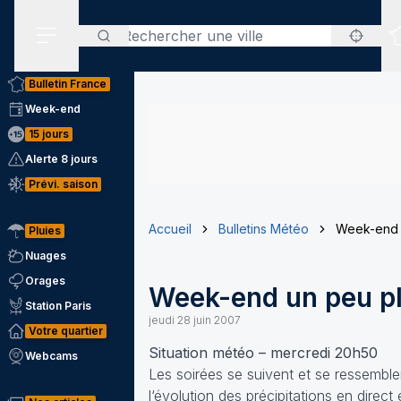
Rechercher
Menu secondaire
Bulletin France
Week-end
15 jours
Alerte 8 jours
Prévi. saison
Accueil
Bulletins Météo
Week-end 
Pluies
Nuages
Orages
Week-end un peu p
Station Paris
jeudi 28 juin 2007
Votre quartier
Situation météo – mercredi 20h50
Webcams
Les soirées se suivent et se ressemblen
l‘évolution des précipitations en direct