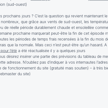
ion (sud-ouest)
les prochains jours ? C’est la question qui revient maintenant 
s nombreux, que grâce aux vents de sud-ouest, les températu
évu de réelle période durablement chaude et ensoleillée comm
semaine prochaine marquerait peut-être la fin de cet épisode m
utes les périodes de temps frais recensées à la fin du mois de
rais que la normale. Mais ceci n’est peut-être qu’un hasard. A
pour l‘été
a été réactualisée il y a quelques jours
ous désirez insérer une partie des prévisions du tableau de m
ette adresse
. N’oubliez pas d’indiquer à vos internautes l’adre
e de fonctionnement du site (gratuité mais soutien) – à très bie
ebmaster du site)