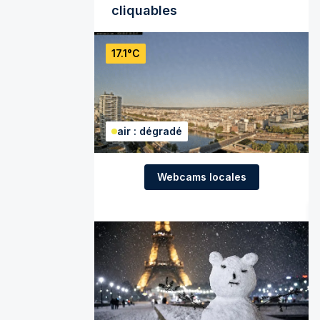
cliquables
17.1°C
air : dégradé
Webcams locales