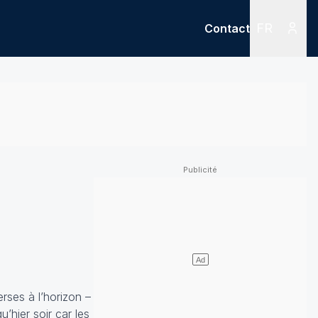
FR
Contact
Menu
Menu des
rses à l’horizon –
u’hier soir
car les