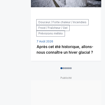
Douceur / Forte chaleur / Incendies
Froid / Fraîcheur / Gel
Prévisions météo
7 Août 2026
Après cet été historique, allons-
nous connaître un hiver glacial ?
0
1
2
3
4
5