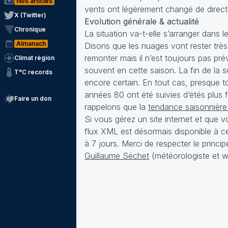
Nos articles
vents ont légèrement changé de direct
X (Twitter)
Evolution générale & actualité
Chronique
La situation va-t-elle s’arranger dans 
Almanach
Disons que les nuages vont rester trè
remonter mais il n’est toujours pas pr
Climat région
souvent en cette saison. La fin de la 
T°C records
encore certain. En tout cas, presque to
années 80 ont été suivies d‘étés plus f
Faire un don
rappelons que la
tendance saisonnière 
Si vous gérez un site internet et que v
flux XML est désormais disponible à
c
à 7 jours. Merci de respecter le princip
Guillaume Séchet
(météorologiste et w