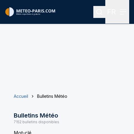
FR
Rechercher
Menu
Menu des
Accueil
Bulletins Météo
Bulletins Météo
7152
bulletins disponibles
Mot-clé