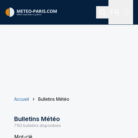
FR
Rechercher
Menu
Menu des
Accueil
Bulletins Météo
Bulletins Météo
7152
bulletins disponibles
Mot-clé