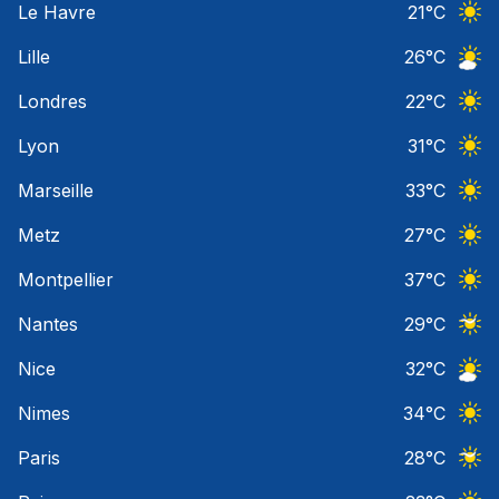
Le Havre
21
°C
Ciel 
Lille
26
°C
Ciel 
Londres
22
°C
Ciel 
Lyon
31
°C
Ciel 
Marseille
33
°C
Ciel 
Metz
27
°C
Ciel 
Montpellier
37
°C
Ciel 
Nantes
29
°C
Ciel 
Nice
32
°C
Ciel 
Nimes
34
°C
Ciel 
Paris
28
°C
Ciel 