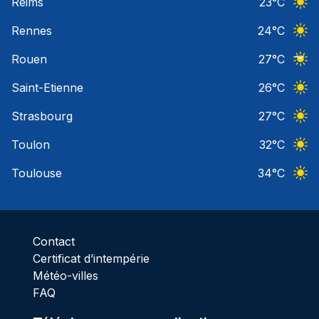
Reims
23
°C
Ciel 
Rennes
24
°C
Ciel 
Rouen
27
°C
Ciel 
Saint-Etienne
26
°C
Ciel 
Strasbourg
27
°C
Ciel 
Toulon
32
°C
Ciel 
Toulouse
34
°C
Ciel 
Contact
Certificat d’intempérie
Météo-villes
FAQ