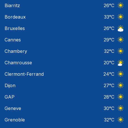
Ciel 
Biarritz
26
°C
Ciel 
Bordeaux
33
°C
Ciel 
Bruxelles
26
°C
Ciel 
Cannes
29
°C
Ciel 
Chambery
32
°C
Ciel 
Chamrousse
20
°C
Ciel 
Clermont-Ferrand
24
°C
Ciel 
Dijon
27
°C
Ciel 
GAP
28
°C
Ciel 
Geneve
30
°C
Ciel 
Grenoble
32
°C
Ciel 