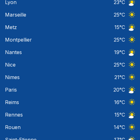
Lyon
23
°C
Ciel 
Marseille
25
°C
Ciel 
Metz
15
°C
Ciel 
Montpellier
25
°C
Ciel 
Nantes
19
°C
Ciel 
Nice
25
°C
Ciel 
Nimes
21
°C
Ciel 
Paris
20
°C
Ciel 
Reims
16
°C
Ciel 
Rennes
15
°C
Ciel 
Rouen
14
°C
Ciel 
Saint-Etienne
17
°C