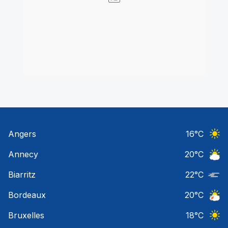
Angers
16
°C
Ciel 
Annecy
20
°C
Ciel 
Biarritz
22
°C
Nuage
Bordeaux
20
°C
Orage
Bruxelles
18
°C
Ciel 