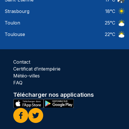
Risqu
Strasbourg
18
°C
Ciel 
Toulon
25
°C
Ciel 
Toulouse
22
°C
Ciel 
Contact
Certificat d’intempérie
Météo-villes
FAQ
Télécharger nos applications
Facebook
Twitter